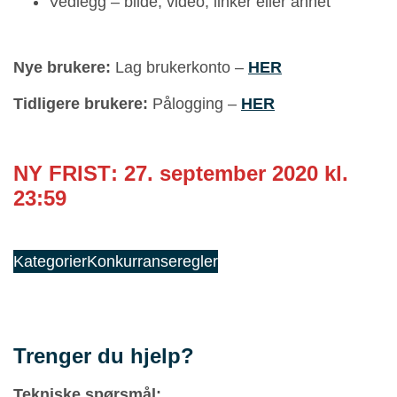
Vedlegg – bilde, video, linker eller annet
Nye brukere:
Lag brukerkonto –
HER
Tidligere brukere:
Pålogging –
HER
NY FRIST
: 27. september
2020 kl.
23:59
Kategorier
Konkurranseregler
Trenger du hjelp?
Tekniske spørsmål: