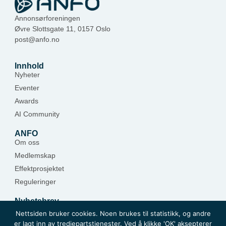
Annonsørforeningen
Øvre Slottsgate 11, 0157 Oslo
post@anfo.no
Innhold
Nyheter
Eventer
Awards
AI Community
ANFO
Om oss
Medlemskap
Effektprosjektet
Reguleringer
Nyhetsbrev
Hold deg oppdatert — meld deg på.
Nettsiden bruker cookies. Noen brukes til statistikk, og andre
er lagt inn av tredjepartstjenester. Ved å klikke 'OK' aksepterer
Meld deg på