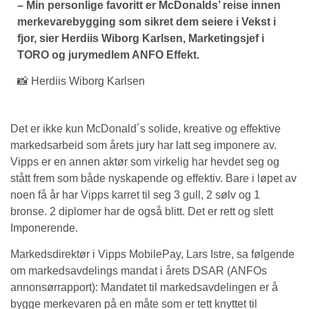
– Min personlige favoritt er McDonalds’ reise innen
merkevarebygging som sikret dem seiere i Vekst i
fjor, sier Herdiis Wiborg Karlsen, Marketingsjef i
TORO og jurymedlem ANFO Effekt.
📸 Herdiis Wiborg Karlsen
Det er ikke kun McDonald´s solide, kreative og effektive
markedsarbeid som årets jury har latt seg imponere av.
Vipps er en annen aktør som virkelig har hevdet seg og
stått frem som både nyskapende og effektiv. Bare i løpet av
noen få år har Vipps karret til seg 3 gull, 2 sølv og 1
bronse. 2 diplomer har de også blitt. Det er rett og slett
Imponerende.
Markedsdirektør i Vipps MobilePay, Lars Istre, sa følgende
om markedsavdelings mandat i årets DSAR (ANFOs
annonsørrapport): Mandatet til markedsavdelingen er å
bygge merkevaren på en måte som er tett knyttet til