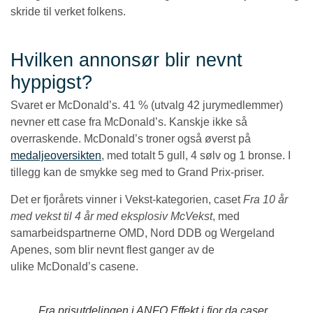
skride til verket folkens.
Hvilken annonsør blir nevnt
hyppigst?
Svaret er McDonald’s. 41 % (utvalg 42 jurymedlemmer)
nevner ett case fra McDonald’s. Kanskje ikke så
overraskende. McDonald’s troner også øverst på
medaljeoversikten
, med totalt 5 gull, 4 sølv og 1 bronse. I
tillegg kan de smykke seg med to Grand Prix-priser.
Det er fjorårets vinner i Vekst-kategorien, caset
Fra 10 år
med vekst til 4 år med eksplosiv McVekst
, med
samarbeidspartnerne OMD, Nord DDB og Wergeland
Apenes, som blir nevnt flest ganger av de
ulike McDonald’s casene.
Fra prisutdelingen i ANFO Effekt i fjor da caser