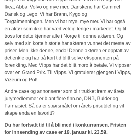
Ikea, Abba, Volvo og mye mer. Danskene har Gammel
Dansk og Lego. Vi har Brann, Kygo og
Torgalmenningen. Men vi har mye, mye mer. Vi har også
en aktør som ikke har vært veldig lenge i markedet. Og til
tross for dette kjenner alle i Norge til denne aktøren. Og
selv med sin korte historie har aktøren vunnet det meste av
priser. Men ikke denne, enda! Denne aktøren er opptatt av
det enkle og har på kort tid blitt selve eksponenten på
forenkling. Med Vipps har det blitt moro å betale. Vi vippser
over en Grand Prix. Til Vipps. Vi gratulerer gjengen i Vipps,
Vizeum og Pol!
Andre case og annonsører som blir trukket frem av årets
jurymedlemmer er blant flere finn.no, DNB, Bulder og
Farmasiet. Så da er spørsmålet om årets prisutdeling vil
skape enda en favoritt?
Du har fortsatt tid til å bli med i konkurransen. Fristen
for innsending av case er 19. januar kl. 23.59.