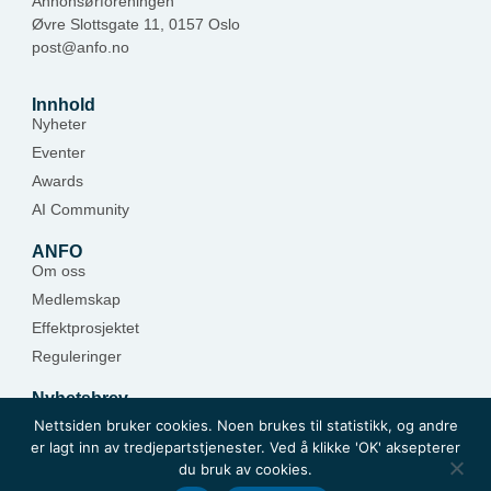
Annonsørforeningen
Øvre Slottsgate 11, 0157 Oslo
post@anfo.no
Innhold
Nyheter
Eventer
Awards
AI Community
ANFO
Om oss
Medlemskap
Effektprosjektet
Reguleringer
Nyhetsbrev
Hold deg oppdatert — meld deg på.
Nettsiden bruker cookies. Noen brukes til statistikk, og andre
er lagt inn av tredjepartstjenester. Ved å klikke 'OK' aksepterer
Meld deg på
du bruk av cookies.