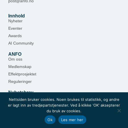
post@anfo.no
Innhold
Nyheter
Eventer
Awards
AI Community
ANFO
Om oss
Medlemskap
Effektprosjektet
Reguleringer
Nyhetsbrev
Hold deg oppdatert — meld deg på.
Nettsiden bruker cookies. Noen brukes til statistikk, og andre
er lagt inn av tredjepartstjenester. Ved å klikke 'OK' aksepterer
Meld deg på
du bruk av cookies.
Ok
Les mer her