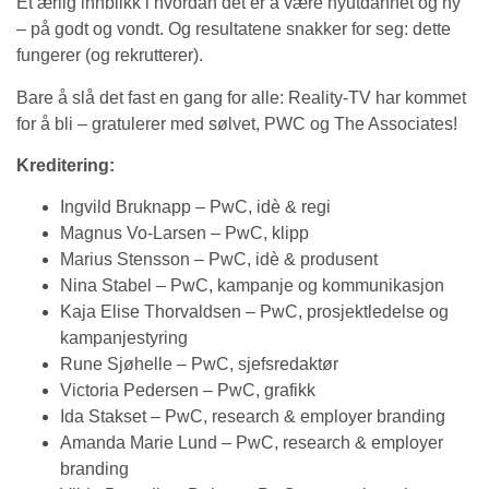
Et ærlig innblikk i hvordan det er å være nyutdannet og ny
– på godt og vondt. Og resultatene snakker for seg: dette
fungerer (og rekrutterer).
Bare å slå det fast en gang for alle: Reality-TV har kommet
for å bli – gratulerer med sølvet, PWC og The Associates!
Kreditering:
Ingvild Bruknapp – PwC, idè & regi
Magnus Vo-Larsen – PwC, klipp
Marius Stensson – PwC, idè & produsent
Nina Stabel – PwC, kampanje og kommunikasjon
Kaja Elise Thorvaldsen – PwC, prosjektledelse og
kampanjestyring
Rune Sjøhelle – PwC, sjefsredaktør
Victoria Pedersen – PwC, grafikk
Ida Stakset – PwC, research & employer branding
Amanda Marie Lund – PwC, research & employer
branding