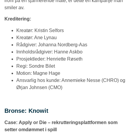
ironi på en sjarmerende måte, er dette en kampanje man
smiler av.
Kreditering:
Kreatør: Kristin Selfors
Kreatør: Ane Lynau
Rådgiver: Johanna Nordberg-Aas
Innholdsrådgiver: Hanne Askbo
Prosjektleder: Henriette Røseth
Regi: Sondre Bilet
Motion: Magne Hage
Ansvarlig hos kunde: Annemieke Nesse (CHRO) og
Ørjan Johnsen (CMO)
Bronse: Knowit
Case:
Apply or Die – rekrutteringsplattformen som
setter omdømmet i spill