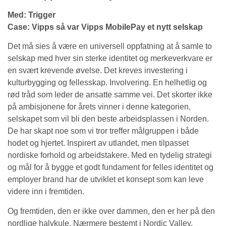
Med: Trigger
Case: Vipps så var Vipps MobilePay et nytt selskap
Det må sies å være en universell oppfatning at å samle to
selskap med hver sin sterke identitet og merkeverkvare er
en svært krevende øvelse. Det kreves investering i
kulturbygging og fellesskap. Involvering. En helhetlig og
rød tråd som leder de ansatte samme vei. Det skorter ikke
på ambisjonene for årets vinner i denne kategorien,
selskapet som vil bli den beste arbeidsplassen i Norden.
De har skapt noe som vi tror treffer målgruppen i både
hodet og hjertet. Inspirert av utlandet, men tilpasset
nordiske forhold og arbeidstakere. Med en tydelig strategi
og mål for å bygge et godt fundament for felles identitet og
employer brand har de utviklet et konsept som kan leve
videre inn i fremtiden.
Og fremtiden, den er ikke over dammen, den er her på den
nordlige halvkule. Nærmere bestemt i Nordic Valley.