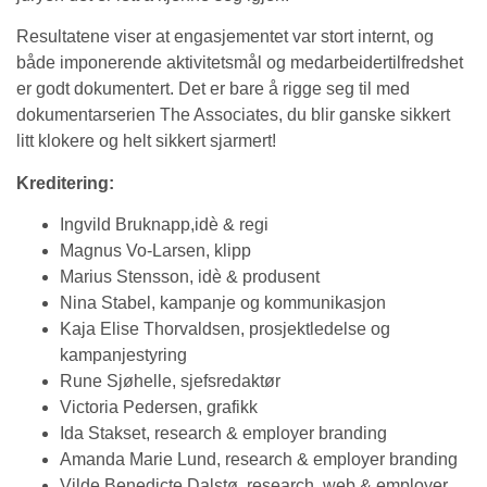
Resultatene viser at engasjementet var stort internt, og
både imponerende aktivitetsmål og medarbeidertilfredshet
er godt dokumentert. Det er bare å rigge seg til med
dokumentarserien The Associates, du blir ganske sikkert
litt klokere og helt sikkert sjarmert!
Kreditering:
Ingvild Bruknapp,idè & regi
Magnus Vo-Larsen, klipp
Marius Stensson, idè & produsent
Nina Stabel, kampanje og kommunikasjon
Kaja Elise Thorvaldsen, prosjektledelse og
kampanjestyring
Rune Sjøhelle, sjefsredaktør
Victoria Pedersen, grafikk
Ida Stakset, research & employer branding
Amanda Marie Lund, research & employer branding
Vilde Benedicte Dalstø, research, web & employer