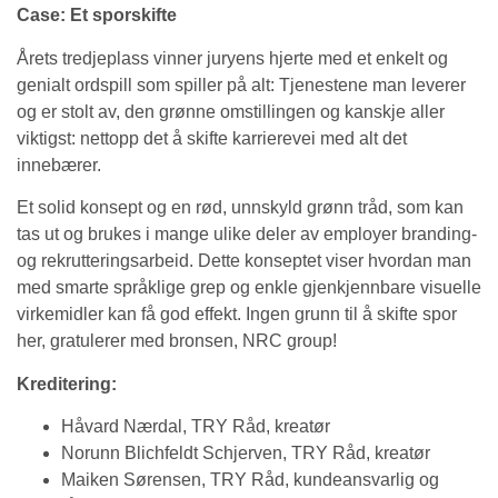
Case:
Et sporskifte
Årets tredjeplass vinner juryens hjerte med et enkelt og
genialt ordspill som spiller på alt: Tjenestene man leverer
og er stolt av, den grønne omstillingen og kanskje aller
viktigst: nettopp det å skifte karrierevei med alt det
innebærer.
Et solid konsept og en rød, unnskyld grønn tråd, som kan
tas ut og brukes i mange ulike deler av employer branding-
og rekrutteringsarbeid. Dette konseptet viser hvordan man
med smarte språklige grep og enkle gjenkjennbare visuelle
virkemidler kan få god effekt. Ingen grunn til å skifte spor
her, gratulerer med bronsen, NRC group!
Kreditering:
Håvard Nærdal, TRY Råd, kreatør
Norunn Blichfeldt Schjerven, TRY Råd, kreatør
Maiken Sørensen, TRY Råd, kundeansvarlig og