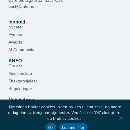
Øvre Slottsgate 11, 0157 Oslo
post@anfo.no
Innhold
Nyheter
Eventer
Awards
AI Community
ANFO
Om oss
Medlemskap
Effektprosjektet
Reguleringer
Nyhetsbrev
Hold deg oppdatert — meld deg på.
Nettsiden bruker cookies. Noen brukes til statistikk, og andre
er lagt inn av tredjepartstjenester. Ved å klikke 'OK' aksepterer
Meld deg på
du bruk av cookies.
Ok
Les mer her