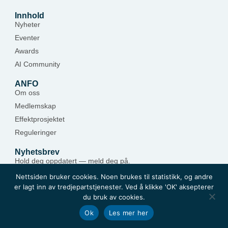
Innhold
Nyheter
Eventer
Awards
AI Community
ANFO
Om oss
Medlemskap
Effektprosjektet
Reguleringer
Nyhetsbrev
Hold deg oppdatert — meld deg på.
Nettsiden bruker cookies. Noen brukes til statistikk, og andre
Meld deg på
er lagt inn av tredjepartstjenester. Ved å klikke 'OK' aksepterer
du bruk av cookies.
Ok
Les mer her