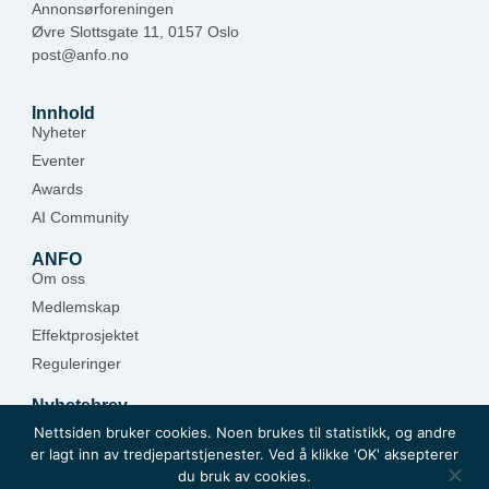
Annonsørforeningen
Øvre Slottsgate 11, 0157 Oslo
post@anfo.no
Innhold
Nyheter
Eventer
Awards
AI Community
ANFO
Om oss
Medlemskap
Effektprosjektet
Reguleringer
Nyhetsbrev
Hold deg oppdatert — meld deg på.
Nettsiden bruker cookies. Noen brukes til statistikk, og andre
er lagt inn av tredjepartstjenester. Ved å klikke 'OK' aksepterer
Meld deg på
du bruk av cookies.