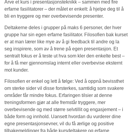
Arve et kurs i presentasjonsteknikk – sammen med fire
erfarne fasilitatorer – der målet er enkelt: å hjelpe deg til å
bli en tryggere og mer overbevisende presenter.
Deltakerne deles i grupper på maks 6 personer, der hver
gruppe har sin egen erfarne fasilitator. Filosofien bak kurset
er at man lærer like mye av å gi feedback til andre og la
seg inspirere, som av å trene på egen presentasjon. Et
sentralt fokus er å teste ut hva som kler den enkelte best –
for å få mer gjennomslag internt eller overbevise eksternt
mot kunder.
Filosofien er enkel og lett å følge: Ved å oppnå bevissthet
om sterke sider vil disse forsterkes, samtidig som svakere
områder får mindre fokus. Erfaringen tilsier at denne
treningsformen gjør at alle fremstår tryggere, mer
overbevisende og med større selvtillit og engasjement – i
både form og innhold. Uansett hvordan du vurderer dine
egne presentasjonsevner, vil du få ærlige og positive
tilbakemeldinger fra både kursdeltakere og erfarne