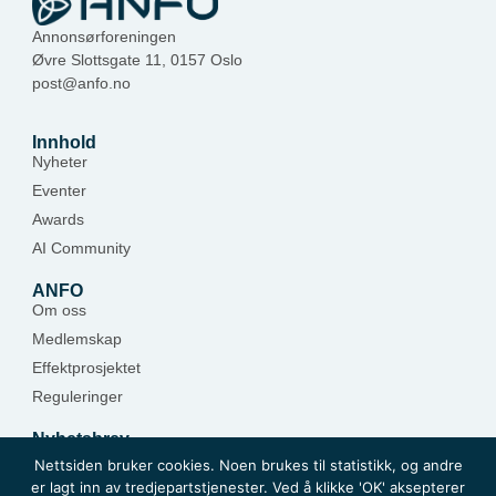
Annonsørforeningen
Øvre Slottsgate 11, 0157 Oslo
post@anfo.no
Innhold
Nyheter
Eventer
Awards
AI Community
ANFO
Om oss
Medlemskap
Effektprosjektet
Reguleringer
Nyhetsbrev
Hold deg oppdatert — meld deg på.
Nettsiden bruker cookies. Noen brukes til statistikk, og andre
er lagt inn av tredjepartstjenester. Ved å klikke 'OK' aksepterer
Meld deg på