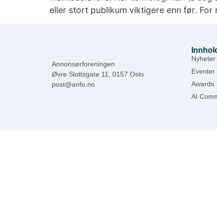
eller stort publikum viktigere enn før. Fo
Innhol
Nyheter
Annonsørforeningen
Eventer
Øvre Slottsgate 11, 0157 Oslo
Awards
post@anfo.no
AI Comm