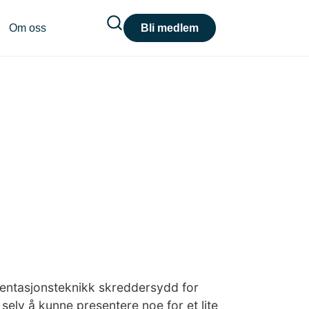
Om oss
Bli medlem
esentasjonsteknikk skreddersydd for
selv å kunne presentere noe for et lite