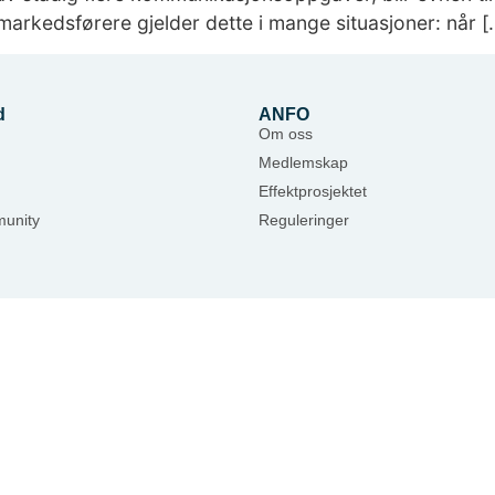
r markedsførere gjelder dette i mange situasjoner: når [
d
ANFO
Om oss
Medlemskap
Effektprosjektet
unity
Reguleringer