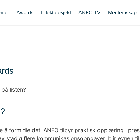
nter
Awards
Effektprosjekt
ANFO-TV
Medlemskap
ards
s på listen?
t?
re å formidle det. ANFO tilbyr praktisk opplæring i pr
v stadig flere kommunikasjonsoppgaver, blir evnen til 