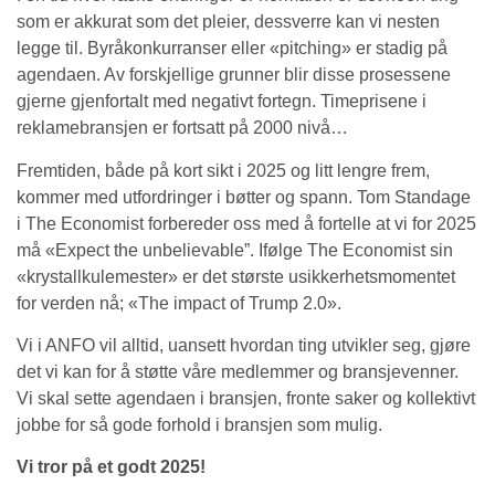
som er akkurat som det pleier, dessverre kan vi nesten
legge til. Byråkonkurranser eller «pitching» er stadig på
agendaen. Av forskjellige grunner blir disse prosessene
gjerne gjenfortalt med negativt fortegn. Timeprisene i
reklamebransjen er fortsatt på 2000 nivå…
Fremtiden, både på kort sikt i 2025 og litt lengre frem,
kommer med utfordringer i bøtter og spann. Tom Standage
i The Economist forbereder oss med å fortelle at vi for 2025
må «Expect the unbelievable”. Ifølge The Economist sin
«krystallkulemester» er det største usikkerhetsmomentet
for verden nå; «The impact of Trump 2.0».
Vi i ANFO vil alltid, uansett hvordan ting utvikler seg, gjøre
det vi kan for å støtte våre medlemmer og bransjevenner.
Vi skal sette agendaen i bransjen, fronte saker og kollektivt
jobbe for så gode forhold i bransjen som mulig.
Vi tror på et godt 2025!