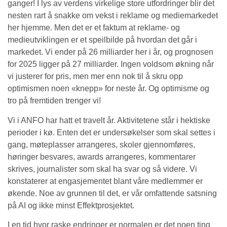
ganger! I lys av verdens virkelige store utfordringer blir det
nesten rart å snakke om vekst i reklame og mediemarkedet
her hjemme. Men det er et faktum at reklame- og
medieutviklingen er et speilbilde på hvordan det går i
markedet. Vi ender på 26 milliarder her i år, og prognosen
for 2025 ligger på 27 milliarder. Ingen voldsom økning når
vi justerer for pris, men mer enn nok til å skru opp
optimismen noen «knepp» for neste år. Og optimisme og
tro på fremtiden trenger vi!
Vi i ANFO har hatt et travelt år. Aktivitetene står i hektiske
perioder i kø. Enten det er undersøkelser som skal settes i
gang, møteplasser arrangeres, skoler gjennomføres,
høringer besvares, awards arrangeres, kommentarer
skrives, journalister som skal ha svar og så videre. Vi
konstaterer at engasjementet blant våre medlemmer er
økende. Noe av grunnen til det, er vår omfattende satsning
på AI og ikke minst Effektprosjektet.
I en tid hvor raske endringer er normalen er det noen ting