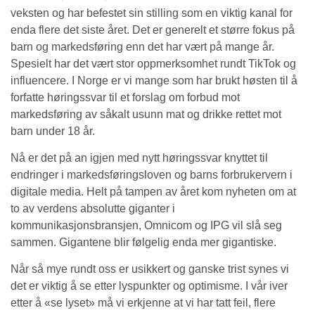
veksten og har befestet sin stilling som en viktig kanal for
enda flere det siste året. Det er generelt et større fokus på
barn og markedsføring enn det har vært på mange år.
Spesielt har det vært stor oppmerksomhet rundt TikTok og
influencere. I Norge er vi mange som har brukt høsten til å
forfatte høringssvar til et forslag om forbud mot
markedsføring av såkalt usunn mat og drikke rettet mot
barn under 18 år.
Nå er det på an igjen med nytt høringssvar knyttet til
endringer i markedsføringsloven og barns forbrukervern i
digitale media. Helt på tampen av året kom nyheten om at
to av verdens absolutte giganter i
kommunikasjonsbransjen, Omnicom og IPG vil slå seg
sammen. Gigantene blir følgelig enda mer gigantiske.
Når så mye rundt oss er usikkert og ganske trist synes vi
det er viktig å se etter lyspunkter og optimisme. I vår iver
etter å «se lyset» må vi erkjenne at vi har tatt feil, flere