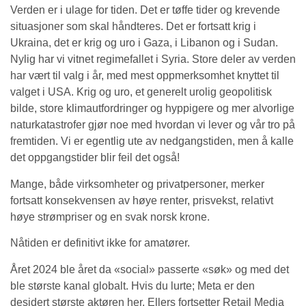
Verden er i ulage for tiden. Det er tøffe tider og krevende
situasjoner som skal håndteres. Det er fortsatt krig i
Ukraina, det er krig og uro i Gaza, i Libanon og i Sudan.
Nylig har vi vitnet regimefallet i Syria. Store deler av verden
har vært til valg i år, med mest oppmerksomhet knyttet til
valget i USA. Krig og uro, et generelt urolig geopolitisk
bilde, store klimautfordringer og hyppigere og mer alvorlige
naturkatastrofer gjør noe med hvordan vi lever og vår tro på
fremtiden. Vi er egentlig ute av nedgangstiden, men å kalle
det oppgangstider blir feil det også!
Mange, både virksomheter og privatpersoner, merker
fortsatt konsekvensen av høye renter, prisvekst, relativt
høye strømpriser og en svak norsk krone.
Nåtiden er definitivt ikke for amatører.
Året 2024 ble året da «social» passerte «søk» og med det
ble største kanal globalt. Hvis du lurte; Meta er den
desidert største aktøren her. Ellers fortsetter Retail Media