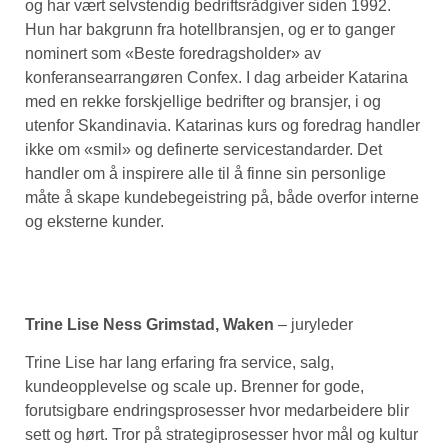
og har vært selvstendig bedriftsrådgiver siden 1992.
Hun har bakgrunn fra hotellbransjen, og er to ganger
nominert som «Beste foredragsholder» av
konferansearrangøren Confex. I dag arbeider Katarina
med en rekke forskjellige bedrifter og bransjer, i og
utenfor Skandinavia. Katarinas kurs og foredrag handler
ikke om «smil» og definerte servicestandarder. Det
handler om å inspirere alle til å finne sin personlige
måte å skape kundebegeistring på, både overfor interne
og eksterne kunder.
Trine Lise Ness Grimstad, Waken
– juryleder
Trine Lise har lang erfaring fra service, salg,
kundeopplevelse og scale up. Brenner for gode,
forutsigbare endringsprosesser hvor medarbeidere blir
sett og hørt. Tror på strategiprosesser hvor mål og kultur