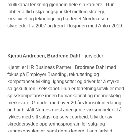
multikanal tenkning gjennom hele sin karriere. Hun
jobber alltid i skjæringspunktet mellom strategi,
kreativitet og teknologi, og har ledet Nordma som
styreleder fra 2007 og frem til fusjonen med Anfo i 2019.
Kjersti Andresen, Brødrene Dahl
– juryleder
Kjersti er HR Business Partner i Brødrene Dahl med
fokus på Employer Branding, rekruttering og
kompetanseutvikling. Igangsetter og driver for å styrke
salgskulturen i selskapet. Hun er forretningsutvikler med
spisskompetanse innen humankapital og menneskelig
merkevare. Gründer med over 20-års konsulenterfaring,
og har bistått Norges mest anerkjente virksomheter til å
lykkes med sitt salgs- og servicearbeid. Utvikler av
skreddersydde opplæringsprogram for salg- og
kundekonsulenter, samt deres ledere. Lang fartstid i