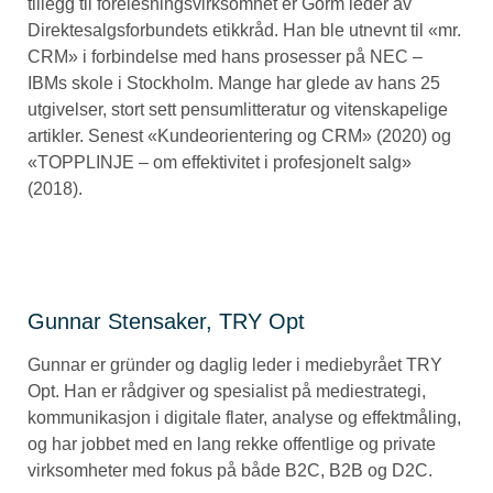
tillegg til forelesningsvirksomhet er Gorm leder av
Direktesalgsforbundets etikkråd. Han ble utnevnt til «mr.
CRM» i forbindelse med hans prosesser på NEC –
IBMs skole i Stockholm. Mange har glede av hans 25
utgivelser, stort sett pensumlitteratur og vitenskapelige
artikler. Senest «Kundeorientering og CRM» (2020) og
«TOPPLINJE – om effektivitet i profesjonelt salg»
(2018).
Gunnar Stensaker, TRY Opt
Gunnar er gründer og daglig leder i mediebyrået TRY
Opt. Han er rådgiver og spesialist på mediestrategi,
kommunikasjon i digitale flater, analyse og effektmåling,
og har jobbet med en lang rekke offentlige og private
virksomheter med fokus på både B2C, B2B og D2C.