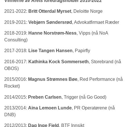
Vinnerne av Årets foredragsholder 2010-2022
2021-2022:
Britt Otterdal Myrset
, Deloitte Norge
2019-2021:
Vebjørn Søndersrød
, Advokatfirmaet Ræder
2018-2019:
Hanne Norstrøm-Ness
, Vipps (nå NoA
Consulting)
2017-2018:
Lise Tangen Hansen
, Papirfly
2016-2017:
Kathinka Kock Sommerseth
, Storebrand (nå
OBOS)
2015/2016:
Magnus Strømnes Bøe
, Red Performance (nå
Rocket)
2014/2015:
Preben Carlsen
, Trigger (nå Go Good)
2013/2014:
Aina Lemoen Lunde
, PR Operatørene (nå
DNB)
2012/2013:
Dag Inge Fjeld
, BTF Innsikt