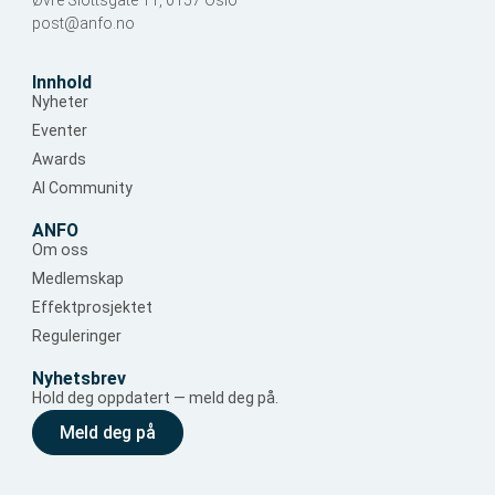
Øvre Slottsgate 11, 0157 Oslo
post@anfo.no
Innhold
Nyheter
Eventer
Awards
AI Community
ANFO
Om oss
Medlemskap
Effektprosjektet
Reguleringer
Nyhetsbrev
Hold deg oppdatert — meld deg på.
Meld deg på