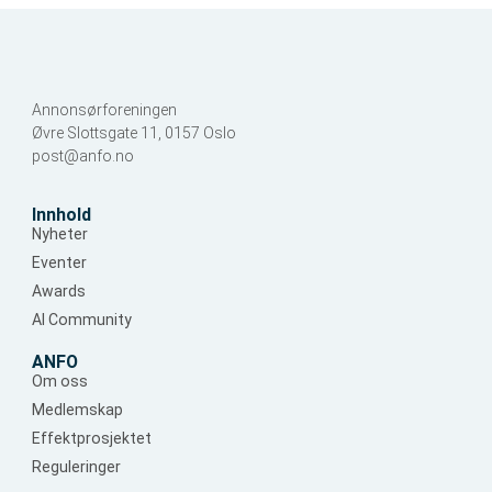
Annonsørforeningen
Øvre Slottsgate 11, 0157 Oslo
post@anfo.no
Innhold
Nyheter
Eventer
Awards
AI Community
ANFO
Om oss
Medlemskap
Effektprosjektet
Reguleringer