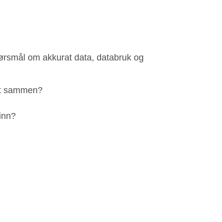
spørsmål om akkurat data, databruk og
att sammen?
inn?