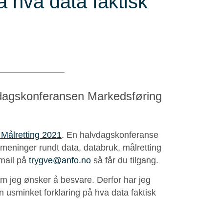
å hva data faktisk
lvdagskonferansen Markedsføring
Målretting 2021
. En halvdagskonferanse
 meninger rundt data, databruk, målretting
 mail på
trygve@anfo.no
så får du tilgang.
om jeg ønsker å besvare. Derfor har jeg
 usminket forklaring på hva data faktisk