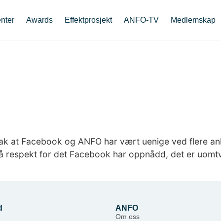
nter
Awards
Effektprosjekt
ANFO-TV
Medlemskap
sak at Facebook og ANFO har vært uenige ved flere anle
også respekt for det Facebook har oppnådd, det er uomtv
d
ANFO
Om oss