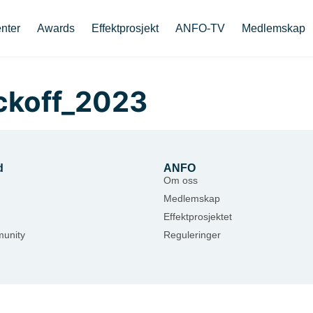
nter
Awards
Effektprosjekt
ANFO-TV
Medlemskap
ickoff_2023
d
ANFO
Om oss
Medlemskap
Effektprosjektet
unity
Reguleringer