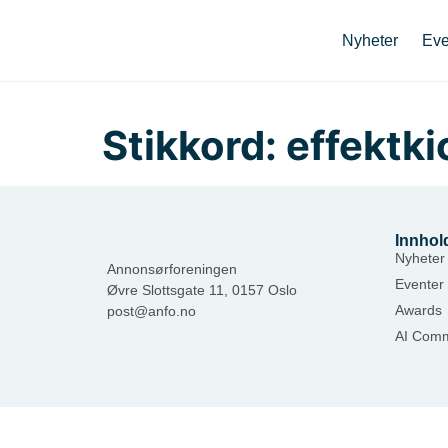
Nyheter
Eve
Stikkord:
effektk
Innhol
Nyheter
Annonsørforeningen
Eventer
Øvre Slottsgate 11, 0157 Oslo
Awards
post@anfo.no
AI Comm