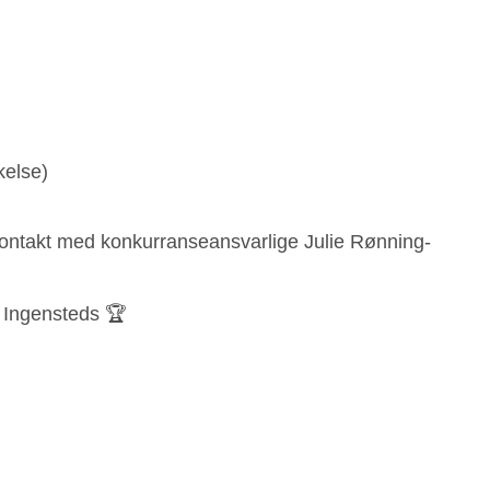
kelse)
kontakt med konkurranseansvarlige Julie Rønning-
å Ingensteds 🏆