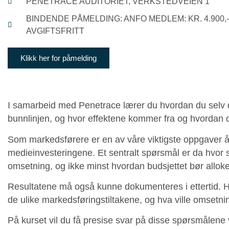
PENETRACE AUDITORIET, VERKSTEDVEIEN 1
BINDENDE PÅMELDING: ANFO MEDLEM: KR. 4.900,- ⎟
AVGIFTSFRITT
Klikk her for påmelding
I samarbeid med Penetrace lærer du hvordan du selv 
bunnlinjen, og hvor effektene kommer fra og hvordan du
Som markedsførere er en av våre viktigste oppgaver å 
medieinvesteringene. Et sentralt spørsmål er da hvor st
omsetning, og ikke minst hvordan budsjettet bør alloker
Resultatene må også kunne dokumenteres i ettertid. 
de ulike markedsføringstiltakene, og hva ville omsetni
På kurset vil du få presise svar på disse spørsmålene 