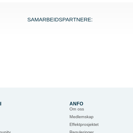
SAMARBEIDSPARTNERE:
d
ANFO
Om oss
Medlemskap
Effektprosjektet
unity
Reguleringer