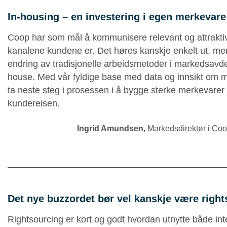
In-housing – en investering i egen merkevare
Coop har som mål å kommunisere relevant og attraktivt
kanalene kundene er. Det høres kanskje enkelt ut, men
endring av tradisjonelle arbeidsmetoder i markedsavdel
house. Med vår fyldige base med data og innsikt om med
ta neste steg i prosessen i å bygge sterke merkevar
kundereisen.
Ingrid Amundsen
,
Markedsdirektør i Co
Det nye buzzordet bør vel kanskje være righ
Rightsourcing er kort og godt hvordan utnytte både in