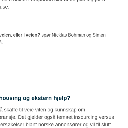
ouse.
eien, eller i veien?
spør Nicklas Bohman og Simen
A.
housing og ekstern hjelp?
å skaffe til veie viten og kunnskap om
bransje. Det gjelder også temaet insourcing versus
dersøkelser blant norske annonsører og vil til slutt