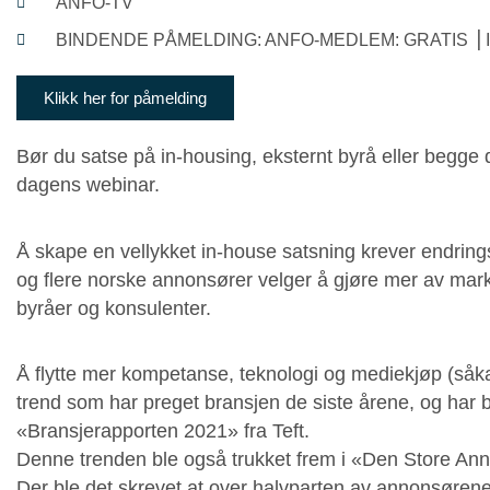
ANFO-TV
BINDENDE PÅMELDING: ANFO-MEDLEM: GRATIS ⎟ I
Klikk her for påmelding
Bør du satse på in-housing, eksternt byrå eller begge 
dagens webinar.
Å skape en vellykket in-house satsning krever endring
og flere norske annonsører velger å gjøre mer av marked
byråer og konsulenter.
Å flytte mer kompetanse, teknologi og mediekjøp (såka
trend som har preget bransjen de siste årene, og har b
«Bransjerapporten 2021» fra Teft.
Denne trenden ble også trukket frem i «Den Store Ann
Der ble det skrevet at over halvparten av annonsørene 