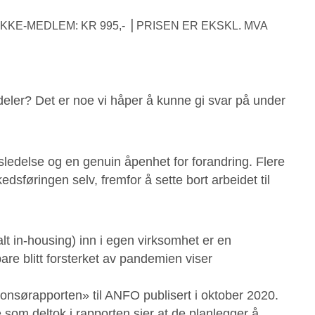
KKE-MEDLEM: KR 995,- ⎟ PRISEN ER EKSKL. MVA
deler? Det er noe vi håper å kunne gi svar på under
sledelse og en genuin åpenhet for forandring. Flere
sføringen selv, fremfor å sette bort arbeidet til
lt in-housing) inn i egen virksomhet er en
are blitt forsterket av pandemien viser
onsørapporten» til ANFO publisert i oktober 2020.
som deltok i rapporten sier at de planlegger å