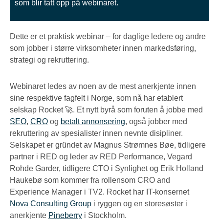
som blir tatt opp på webinaret.
Dette er et praktisk webinar – for daglige ledere og andre
som jobber i større virksomheter innen markedsføring,
strategi og rekruttering.
Webinaret ledes av noen av de mest anerkjente innen
sine respektive fagfelt i Norge, som nå har etablert
selskap Rocket 🚀. Et nytt byrå som foruten å jobbe med
SEO
,
CRO
og
betalt annonsering
, også jobber med
rekruttering av spesialister innen nevnte disipliner.
Selskapet er gründet av Magnus Strømnes Bøe, tidligere
partner i RED og leder av RED Performance, Vegard
Rohde Garder, tidligere CTO i Synlighet og Erik Holland
Haukebø som kommer fra rollensom CRO and
Experience Manager i TV2. Rocket har IT-konsernet
Nova Consulting Group
i ryggen og en storesøster i
anerkjente
Pineberry
i Stockholm.