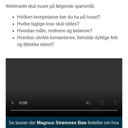
Webinaret skal svare på følgende spørsmål:
Hvilken kompetanse bør du ha på huset?
Hvilke faglige krav skal stilles?
Hvordan måle, motivere og belønne?
Hvordan utvikle kompetanse, beholde dyktige folk
og tiltrekke talent?
Se teaser der
Magnus Strømnes Bøe
forteller om hva