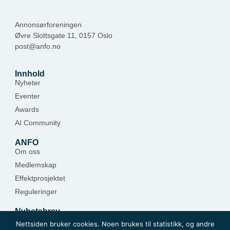
Annonsørforeningen
Øvre Slottsgate 11, 0157 Oslo
post@anfo.no
Innhold
Nyheter
Eventer
Awards
AI Community
ANFO
Om oss
Medlemskap
Effektprosjektet
Reguleringer
Nyhetsbrev
Hold deg oppdatert — meld deg på.
Nettsiden bruker cookies. Noen brukes til statistikk, og andre