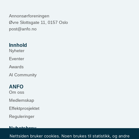
Annonsørforeningen
Øvre Slottsgate 11, 0157 Oslo
post@anfo.no
Innhold
Nyheter
Eventer
Awards
AI Community
ANFO
Om oss
Medlemskap
Effektprosjektet
Reguleringer
Nyhetsbrev
Hold deg oppdatert — meld deg på.
Nettsiden bruker cookies. Noen brukes til statistikk, og andre