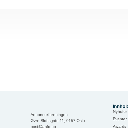
Innhol
Nyheter
Annonsørforeningen
Eventer
Øvre Slottsgate 11, 0157 Oslo
Awards
post@anfo.no