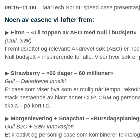
09:15–11:00
– MarTech Sprint: speed-case presentasj
Noen av casene vi løfter frem:
▶︎
Elton – «Til toppen av AEO med null i budsjett»
(Gull, Søk)
Fremtidsrettet og relevant: AI-drevet søk (AEO) er noe 
Null budsjett = inspirerende for alle, Viser hvor søk er 
▶︎
Strawberry – «60 dager – 60 millioner»
Gull – Datadrevet innsikt
Et case som viser hva som er mulig når tempo, teknolog
stack bestående av blant annet CDP, CRM og personali
skala – på kort tid.
▶︎
Morgenlevering + Snapchat – «Bursdagsplanle
Gull B2C + Sølv Innovasjon
Et kreativt og personlig case som kombinerer teknologi