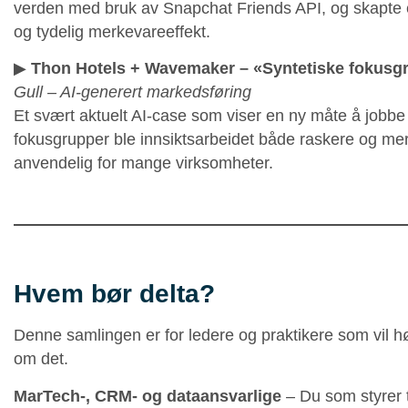
verden med bruk av Snapchat Friends API, og skapte
og tydelig merkevareeffekt.
▶︎
Thon Hotels + Wavemaker – «Syntetiske fokusg
Gull – AI-generert markedsføring
Et svært aktuelt AI-case som viser en ny måte å jobbe
fokusgrupper ble innsiktsarbeidet både raskere og mer 
anvendelig for mange virksomheter.
Hvem bør delta?
Denne samlingen er for ledere og praktikere som vil h
om det.
MarTech-, CRM- og dataansvarlige
– Du som styrer 