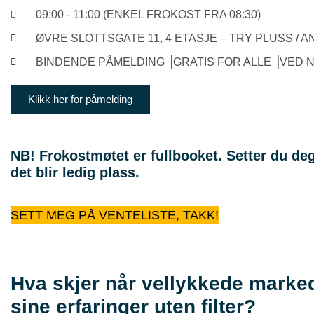
09:00 - 11:00 (ENKEL FROKOST FRA 08:30)
ØVRE SLOTTSGATE 11, 4 ETASJE – TRY PLUSS / A
BINDENDE PÅMELDING ⎟GRATIS FOR ALLE ⎟VED N
Klikk her for påmelding
NB!
Frokostmøtet er fullbooket. Setter du deg
det blir ledig plass.
SETT MEG PÅ VENTELISTE, TAKK!
Hva skjer når vellykkede marked
sine erfaringer uten filter?