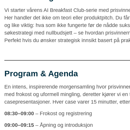
Vi starter vårens AI Breakfast Club-serie med prisvi
Her handler det ikke om teori eller produktpitch. Du f
og like viktig: hva som ikke fungerte før de nådde su
søkestrategi med nullbudsjett – se hvordan prisvinnerne
Perfekt hvis du ønsker strategisk innsikt basert på prak
Program & Agenda
En intens, inspirerende morgensamling hvor prisvinnerne
med frokost og uformell mingling, deretter kjører vi e
casepresentasjoner. Hver case varer 15 minutter, etter
08:30–09:00
– Frokost og registrering
09:00–09:15
– Åpning og introduksjon