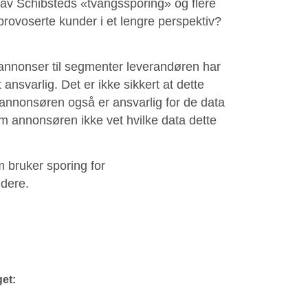
e av Schibsteds «tvangssporing» og flere
provoserte kunder i et lengre perspektiv?
annonser til segmenter leverandøren har
 ansvarlig. Det er ikke sikkert at dette
annonsøren også er ansvarlig for de data
om annonsøren ikke vet hvilke data dette
m bruker sporing for
 dere.
get: