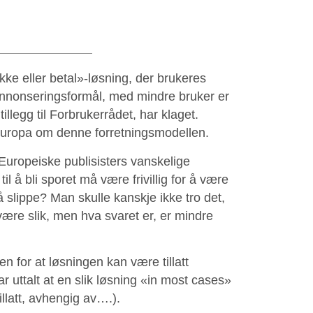
ke eller betal»-løsning, der brukeres
t annonseringsformål, med mindre bruker er
tillegg til Forbrukerrådet, har klaget.
i Europa om denne forretningsmodellen.
opeiske publisisters vanskelige
 å bli sporet må være frivillig for å være
or å slippe? Man skulle kanskje ikke tro det,
være slik, men hva svaret er, er mindre
 for at løsningen kan være tillatt
uttalt at en slik løsning «in most cases»
tillatt, avhengig av….).