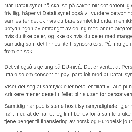
Når Datatilsynet nå skal se på saken blir det ordentlig spe
frivillig, håper vi Datatilsynet også vil vurdere bety
samles (er det ok hvis du bare samlet litt data, men i
betydningen av omfanget av deling med andre aktører f
hvis du ikke deler, og ikke ok hvis du deler med mang
samtidig som det finnes lite tilsynspraksis. På mange 
frem en sak.
Det vil også skje ting på EU-nivå. Det er ventet at P
uttalelse om consent or pay, parallelt med at Datatils
Viser det seg at samtykk eller betal er tillatt vil alle p
Kritikere mener dette i tilfellet blir slutten for pers
Samtidig har publisistene hos tilsynsmyndigheter gjennom
hørt med at de har et legitimt behov for å samle bruke
tjene penger til finansiering av norsk og Europeisk jour