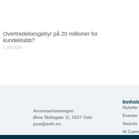
Overtredelsesgebyr på 20 millioner for
kundeklubb?
2. juli 2026
Innhol
Nyheter
Annonsørforeningen
Eventer
Øvre Slottsgate 11, 0157 Oslo
Awards
post@anfo.no
AI Comm