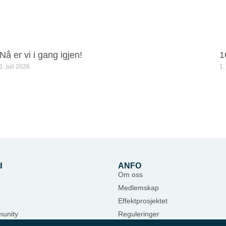
Nå er vi i gang igjen!
1
1. juli 2026
1.
d
ANFO
Om oss
Medlemskap
Effektprosjektet
unity
Reguleringer