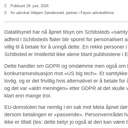
Publisert
29. juni, 2026
Av advokat Vebjørn Søndersrød, partner i Føyen advokatfirma
Datatilsynet har nå åpnet tilsyn om Schibsteds «samtyk
adferd i Schibsteds flater blir sporet for personaliser
villig til å betale for å unngå dette. En rekke personer i 
Schibsted er imidlertid ikke alene blant publisistene 
Dette handler om GDPR og omdømme men også om Eur
konkurransesituasjon mot «US big tech». Et samtykke til
lovlig, og er det frivillig hvis alternativet er å betale f
og det var «aldri meningen» etter GDPR at det skulle 
klart enn mange tror.
EU-domstolen har nemlig i en sak mot Meta åpnet døren
dersom betalingen er «passende». Personvernrådet har 
ikke er tillatt (les: dette betyr jo også at den kan være 