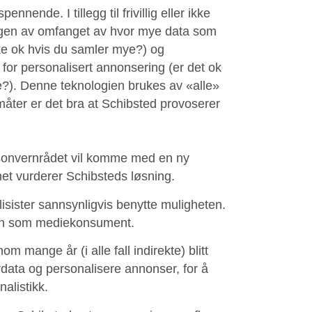
nnende. I tillegg til frivillig eller ikke
dningen av omfanget av hvor mye data som
kke ok hvis du samler mye?) og
or personalisert annonsering (er det ok
e?). Denne teknologien brukes av «alle»
måter er det bra at Schibsted provoserer
ersonvernrådet vil komme med en ny
ynet vurderer Schibsteds løsning.
ublisister sannsynligvis benytte muligheten.
onvern som mediekonsument.
 mange år (i alle fall indirekte) blitt
rdata og personalisere annonser, for å
nalistikk.