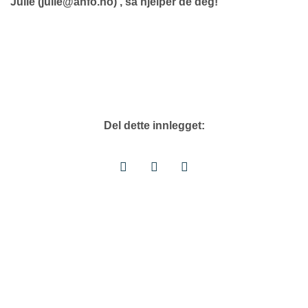
Julie (julie@anfo.no) , så hjelper de deg!
Del dette innlegget: