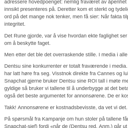
adressere hovedpoenget: nemlig fraværet av åpenhet
innsikt presenteres på. Deretter kom et sterkt og tydel
ord på det mange nok tenker, men få sier: Når fakta tilp
integritet.
Det Rune gjorde, var å vise hvordan ekte faglighet ser u
om å beskytte faget.
Men etter det ble det overraskende stille. I media i alle 
Dentsu sine konkurrenter er totalt fraværende i medi
har latt høre fra seg. Visstnok direkte fra Cannes og lu
Snapchat gjerne bruker Dentsu sine ROI tall i møte m
gyldige så bruker vi tallene til å underbygge at det b
også det beste argumentet for annonsørene. De er ko
Takk! Annonsørene er kostnadsbevisste, da vet vi det
På spørsmål fra Kampanje om hun stoler på tallene får 
Snapchat-sjef) fordi «når de (Dentsu red. Anm.) går ut 