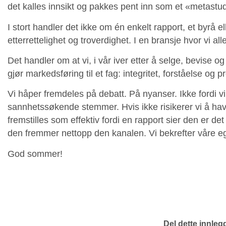
det kalles innsikt og pakkes pent inn som et «metast
I stort handler det ikke om én enkelt rapport, et byrå e
etterrettelighet og troverdighet. I en bransje hvor vi a
Det handler om at vi, i vår iver etter å selge, bevise og
gjør markedsføring til et fag: integritet, forståelse og 
Vi håper fremdeles på debatt. På nyanser. Ikke fordi vi
sannhetssøkende stemmer. Hvis ikke risikerer vi å havn
fremstilles som effektiv fordi en rapport sier den er d
den fremmer nettopp den kanalen. Vi bekrefter våre egn
God sommer!
Del dette innleg