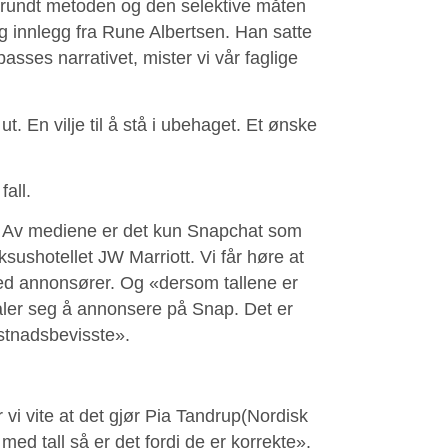
 rundt metoden og den selektive måten
ig innlegg fra Rune Albertsen. Han satte
asses narrativet, mister vi vår faglige
t. En vilje til å stå i ubehaget. Et ønske
fall.
a. Av mediene er det kun Snapchat som
ksushotellet JW Marriott. Vi får høre at
ed annonsører. Og «dersom tallene er
etaler seg å annonsere på Snap. Det er
stnadsbevisste».
.
vi vite at det gjør Pia Tandrup
(Nordisk
med tall så er det fordi de er korrekte».