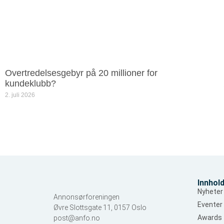
Overtredelsesgebyr på 20 millioner for
kundeklubb?
2. juli 2026
Innhol
Nyheter
Annonsørforeningen
Eventer
Øvre Slottsgate 11, 0157 Oslo
Awards
post@anfo.no