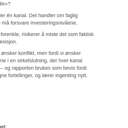
udie»?
ller én kanal. Det handler om faglig
lle må forsvare investeringsnivåene.
 forenkle, risikerer å miste det som faktisk
presisjon.
 ønsker konflikt, men fordi vi ønsker
e i en sirkelslutning, der hver kanal
et – og rapporten brukes som bevis fordi
e fortellinger, og lærer ingenting nytt.
get: