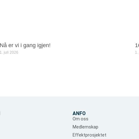
Nå er vi i gang igjen!
1
1. juli 2026
1.
d
ANFO
Om oss
Medlemskap
Effektprosjektet