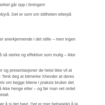
sirkel går opp i limingen!
byrå. Det er som om stillheten etterpå
er anerkjennende i det stille – men ingen
å så sterke og effektive som mulig – ikke
og presentasjoner de helst ikke vil at
t: Tenk deg at bilmerke Xhevder at deres
elv om begge bilene i praksis bruker det
å ikke henge etter – og før man vet ordet
etall.
 tør å si det høyt. Det er mer behagelig å la