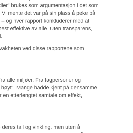
udier” brukes som argumentasjon i det som
 Vi mente det var på sin plass å peke på
rt – og hver rapport konkluderer med at
est effektive av alle. Uten transparens,
l.
svakheten ved disse rapportene som
Fra alle miljøer. Fra fagpersoner og
 det høyt”. Mange hadde kjent på densamme
r en etterlengtet samtale om effekt,
 deres tall og vinkling, men uten å