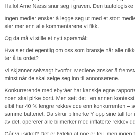
Hallo! Arne Næss snur seg i graven. Den tautologiske 
Ingen medier ønsker å legge seg ut med et stort medie
sier mer enn alle kommentarene vi fikk.
Og da må vi stille et nytt spørsmål:
Hva sier det egentlig om oss som bransje når alle nikk
tør å ta ordet?
Vi skjønner selvsagt hvorfor. Mediene ønsker å fremst
minst når de skal selge seg inn til annonsørene.
Konkurrerende mediebyråer har kanskje egne rapporter 
noen skal pirke borti. Men sett det i en annen konteks
elbil har 40 % lengre rekkevidde enn konkurrenten – s
samme batteriet. Da skrur bilmerke Y opp sine tall for 
av det, opererer alle bilmerker med inflaterte rekkevidd
Går vi i sirkel? Det er tydelig at noe er feil, men ingen