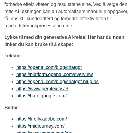
forbedre effektiviteten og resultatene sine. Ved å velge den
rette AI-løsningen kan du automatisere manuelle oppgaver,
få innsikt i kundeadferd og forbedre effektiviteten til
markedsføringsprosessene dine.
Lykke til med din generative AI-reise! Her har du noen
linker du kan bruke til å skape:
Tekster:
https://openai.com/blog/
chatgpt
https://platform.openai.com/ov
erview
https://openai.com/blog/chatgpt-p
lugins
https://www.perplexity.
ai/
https://bard.google.com/
Bilder:
https://firefly.adobe.c
om/
https://midjourney.c
om/