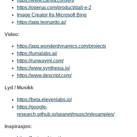
https://www.c
anva.com/en/
https://openai.com/product/d
all-e-2
Image Creator fra Microso
ft Bing
https://app.leonardo.ai/
Video:
https://app.wonderdynamics.com
/projects
https://lumal
abs.ai/
https://runwayml.
com/
https://www.synthesi
a.io/
https://www.descript.co
m/
Lyd / Musikk
https://beta.elevenlab
s.io/
https://google-
research.github.io/seanet/musiclm/examples/
Inspirasjon: