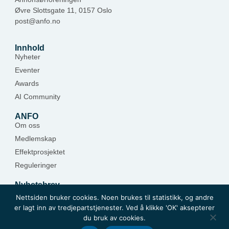
Øvre Slottsgate 11, 0157 Oslo
post@anfo.no
Innhold
Nyheter
Eventer
Awards
AI Community
ANFO
Om oss
Medlemskap
Effektprosjektet
Reguleringer
Nyhetsbrev
Hold deg oppdatert — meld deg på.
Nettsiden bruker cookies. Noen brukes til statistikk, og andre
er lagt inn av tredjepartstjenester. Ved å klikke 'OK' aksepterer
Meld deg på
du bruk av cookies.