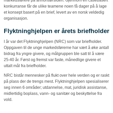
markedsførere på annonsørsiden. Gjennom en casebasert
konkurranse får de ulike teamene noen få dager på å lage
et konsept basert på en brief, levert av en norsk veldedig
organisasjon.
Flyktninghjelpen er årets briefholder
I år var det Flyktninghjelpen (NRC) som var briefholder.
Oppgaven til de unge markedsførerne har vært å øke antall
bidrag fra yngre givere, og målgruppen ble satt til å være
25-40 år. Først og fremst var faste, månedlige givere et
uttalt mål fra briefholder.
NRC bistår mennesker på flukt over hele verden og er raskt
på plass der de trengs mest. Flyktninghjelpen spesialiserer
seg innen 6 områder; utdannelse, mat, juridisk assistanse,
midlertidig boplass, vann- og sanitær og beskyttelse fra
vold.