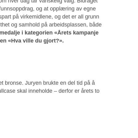
om hver dag tar vanskelig valg. Bidraget
amfunnsoppdrag, og at opplæring av egne
spart på virkemidlene, og det er all grunn
tolthet og samhold på arbeidsplassen, både
medalje i kategorien «Årets kampanje
n «Hva ville du gjort?».
et bronse. Juryen brukte en del tid på å
ullcase skal inneholde – derfor er årets to