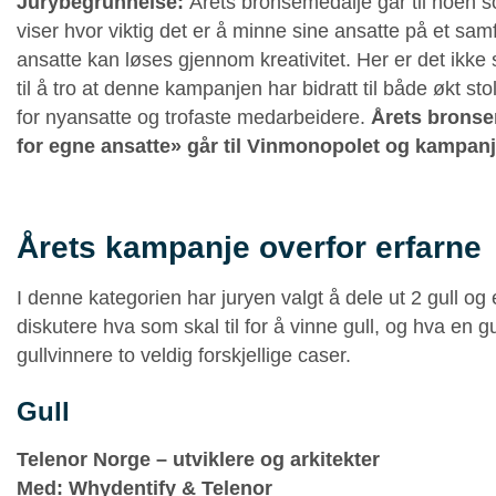
Jurybegrunnelse:
Årets bronsemedalje går til noen s
viser hvor viktig det er å minne sine ansatte på et s
ansatte kan løses gjennom kreativitet. Her er det ikke 
til å tro at denne kampanjen har bidratt til både økt s
for nyansatte og trofaste medarbeidere.
Årets bronse
for egne ansatte» går til Vinmonopolet og kampanje
Årets kampanje overfor erfarne
I denne kategorien har juryen valgt å dele ut 2 gull og 
diskutere hva som skal til for å vinne gull, og hva en g
gullvinnere to veldig forskjellige caser.
Gull
Telenor Norge – utviklere og arkitekter
Med: Whydentify & Telenor