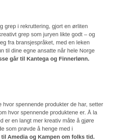
 grep i rekruttering, gjort en ørliten
reativt grep som juryen likte godt – og
 seg fra bransjespråket, med en leken
un til dine egne ansatte når hele Norge
sse går til Kantega og Finnerlønn.
e hvor spennende produkter de har, setter
 om hvor spennende produktene er. Å la
d er en langt mer kreativ måte å gjøre
arde som prøvde å henge med i
 til Amedia og Kampen om folks tid.