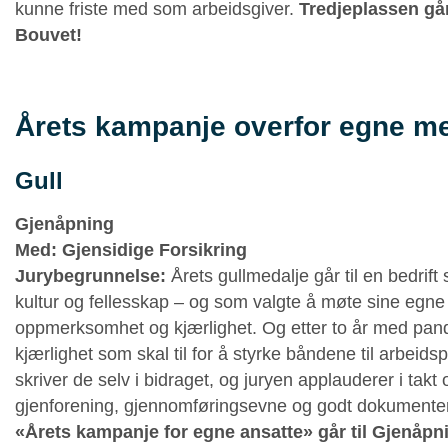
kunne friste med som arbeidsgiver.
Tredjeplassen går
Bouvet!
Årets kampanje overfor egne m
Gull
Gjenåpning
Med: Gjensidige Forsikring
Jurybegrunnelse:
Årets gullmedalje går til en bedrift 
kultur og fellesskap – og som valgte å møte sine egn
oppmerksomhet og kjærlighet. Og etter to år med pande
kjærlighet som skal til for å styrke båndene til arbeids
skriver de selv i bidraget, og juryen applauderer i takt o
gjenforening, gjennomføringsevne og godt dokumentert
«Årets kampanje for egne ansatte» går til Gjenåpni