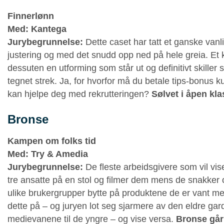
Finnerlønn
Med:
Kantega
Jurybegrunnelse:
Dette caset har tatt et ganske vanlig
justering og med det snudd opp ned på hele greia. Et k
dessuten en utforming som står ut og definitivt skiller
tegnet strek. Ja, for hvorfor må du betale tips-bonus k
kan hjelpe deg med rekrutteringen?
Sølvet i åpen kla
Bronse
Kampen om folks tid
Med:
Try & Amedia
Jurybegrunnelse:
De fleste arbeidsgivere som vil vis
tre ansatte på en stol og filmer dem mens de snakker
ulike brukergrupper bytte på produktene de er vant me
dette på – og juryen lot seg sjarmere av den eldre g
medievanene til de yngre – og vise versa.
Bronse går