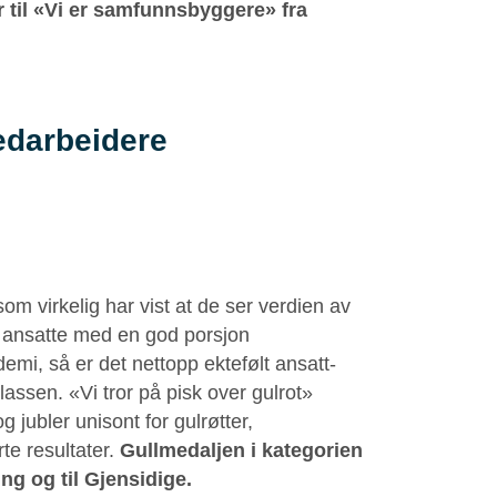
 til «Vi er samfunnsbyggere» fra
edarbeidere
som virkelig har vist at de ser verdien av
e ansatte med en god porsjon
mi, så er det nettopp ektefølt ansatt-
plassen. «Vi tror på pisk over gulrot»
g jubler unisont for gulrøtter,
e resultater.
Gullmedaljen i kategorien
ng og til Gjensidige.