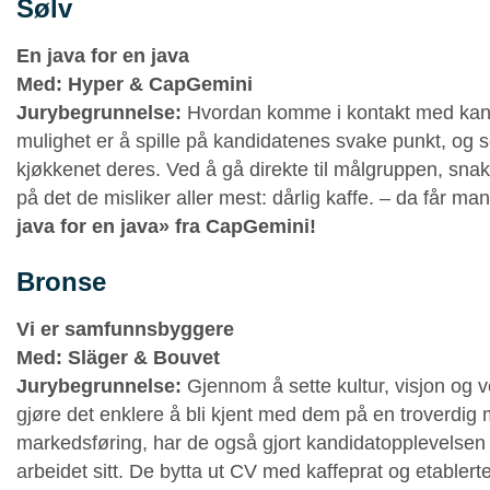
Sølv
En java for en java
Med: Hyper & CapGemini
Jurybegrunnelse:
Hvordan komme i kontakt med kandi
mulighet er å spille på kandidatenes svake punkt, og s
kjøkkenet deres. Ved å gå direkte til målgruppen, snak
på det de misliker aller mest: dårlig kaffe. – da får ma
java for en java» fra CapGemini!
Bronse
Vi er samfunnsbyggere
Med: Släger & Bouvet
Jurybegrunnelse:
Gjennom å sette kultur, visjon og v
gjøre det enklere å bli kjent med dem på en troverdig måt
markedsføring, har de også gjort kandidatopplevelsen t
arbeidet sitt. De bytta ut CV med kaffeprat og etablert