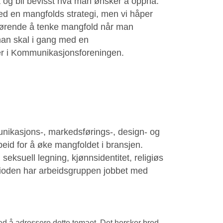
t og bli bevisst hva man ønsker å oppnå.
 en mangfolds strategi, men vi håper
avgjørende å tenke mangfold når man
 man skal i gang med en
der i Kommunikasjonsforeningen.
nikasjons-, markedsførings-, design- og
eid for å øke mangfoldet i bransjen.
eksuell legning, kjønnsidentitet, religiøs
erioden har arbeidsgruppen jobbet med
ed å adressere dette temaet. Det hersker bred