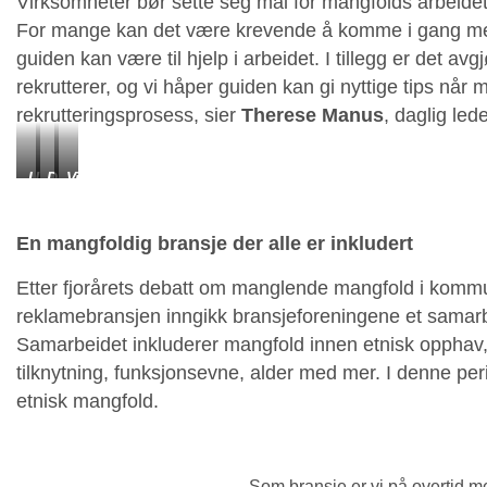
Virksomheter bør sette seg mål for mangfolds arbeide
For mange kan det være krevende å komme i gang med
guiden kan være til hjelp i arbeidet. I tillegg er det 
rekrutterer, og vi håper guiden kan gi nyttige tips når
rekrutteringsprosess, sier
Therese Manus
, daglig le
Umar
Deltakere
Vidar
og
ved
Singh
Aram
lanseringen
fra
i
av
«Vi
En mangfoldig bransje der alle er inkludert
samtale
guidene.
er
med
OSS».
Etter fjorårets debatt om manglende mangfold i kommu
Therese.
reklamebransjen inngikk bransjeforeningene et samarb
Samarbeidet inkluderer mangfold innen etnisk opphav, s
tilknytning, funksjonsevne, alder med mer. I denne p
etnisk mangfold.
– Som bransje er vi på overtid m