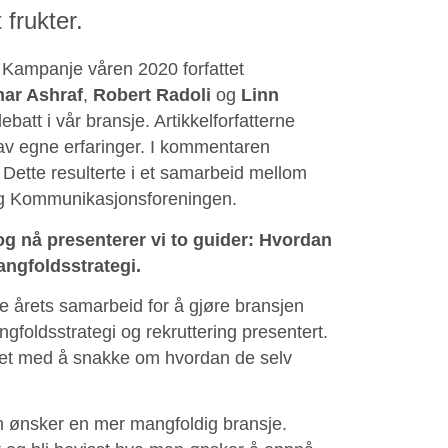
frukter.
i Kampanje våren 2020 forfattet
ar Ashraf
,
Robert Radoli
og
Linn
batt i vår bransje. Artikkelforfatterne
st av egne erfaringer. I kommentaren
. Dette resulterte i et samarbeid mellom
og Kommunikasjonsforeningen.
og nå presenterer vi to guider: Hvordan
ngfoldsstrategi.
te årets samarbeid for å gjøre bransjen
foldsstrategi og rekruttering presentert.
tet med å snakke om hvordan de selv
om ønsker en mer mangfoldig bransje.