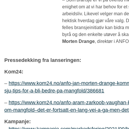
enighet om at vi har behov for e
arbeidsliv. Likevel velger man d
hektisk hverdag gjør våre valg. De
felles bransjeinitiativ kan bidra m
byrå og den enkelte utøver å ska
Morten Drange
, direktør i ANFO
Pressedekking fra lanseringen:
Kom24:
–
https://www.kom24.no/anfo-jan-morten-drange-kommu
sju-tips-for-a-bli-bedre-pa-mangfold/386681
–
https://www.kom24.no/anfo-aram-zarkoob-vaughan-
om-mangfold–det-er-fortsatt-en-lang-vei-a-ga-men-det
Kampanje: