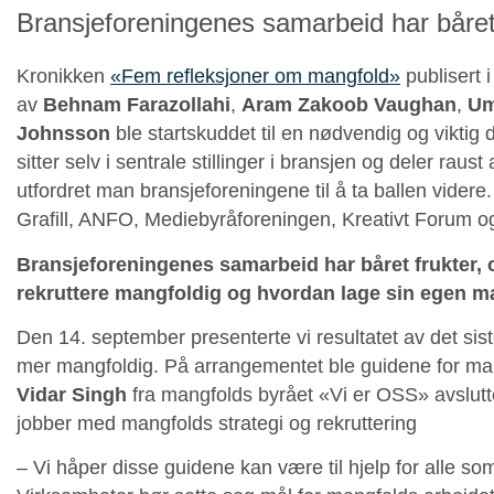
Bransjeforeningenes samarbeid har båret 
Kronikken
«Fem refleksjoner om mangfold»
publisert 
av
Behnam Farazollahi
,
Aram Zakoob Vaughan
,
Um
Johnsson
ble startskuddet til en nødvendig og viktig de
sitter selv i sentrale stillinger i bransjen og deler rau
utfordret man bransjeforeningene til å ta ballen videre
Grafill, ANFO, Mediebyråforeningen, Kreativt Forum 
Bransjeforeningenes samarbeid har båret frukter, 
rekruttere mangfoldig og hvordan lage sin egen ma
Den 14. september presenterte vi resultatet av det sis
mer mangfoldig. På arrangementet ble guidene for mang
Vidar Singh
fra mangfolds byrået «Vi er OSS» avslut
jobber med mangfolds strategi og rekruttering
– Vi håper disse guidene kan være til hjelp for alle s