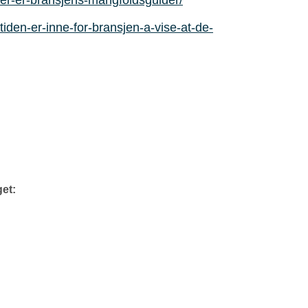
er-er-bransjens-mangfoldsguider/
den-er-inne-for-bransjen-a-vise-at-de-
get: