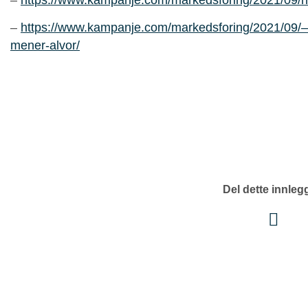
–
https://www.kampanje.com/markedsforing/2021/09/h
–
https://www.kampanje.com/markedsforing/2021/09/–ti
mener-alvor/
Del dette innleg