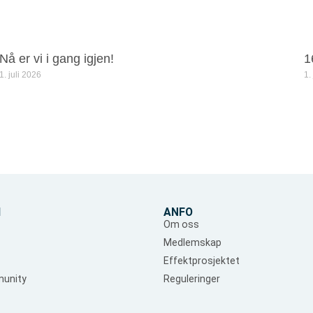
Nå er vi i gang igjen!
1
1. juli 2026
1.
d
ANFO
Om oss
Medlemskap
Effektprosjektet
unity
Reguleringer