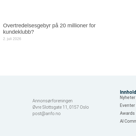
Overtredelsesgebyr på 20 millioner for
kundeklubb?
2. juli 2026
Innhol
Nyheter
Annonsørforeningen
Eventer
Øvre Slottsgate 11, 0157 Oslo
Awards
post@anfo.no
AI Comm