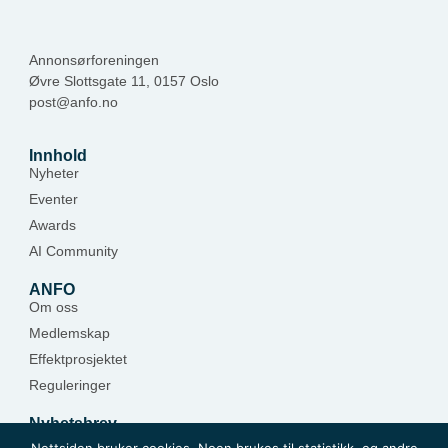
Annonsørforeningen
Øvre Slottsgate 11, 0157 Oslo
post@anfo.no
Innhold
Nyheter
Eventer
Awards
AI Community
ANFO
Om oss
Medlemskap
Effektprosjektet
Reguleringer
Nyhetsbrev
Hold deg oppdatert — meld deg på.