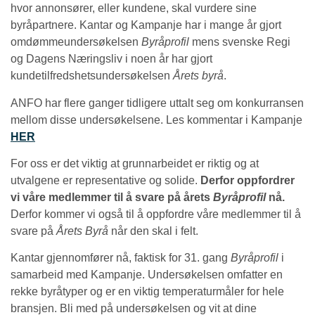
hvor annonsører, eller kundene, skal vurdere sine
byråpartnere. Kantar og Kampanje har i mange år gjort
omdømmeundersøkelsen
Byråprofil
mens svenske Regi
og Dagens Næringsliv i noen år har gjort
kundetilfredshetsundersøkelsen
Årets byrå
.
ANFO har flere ganger tidligere uttalt seg om konkurransen
mellom disse undersøkelsene. Les kommentar i Kampanje
HER
For oss er det viktig at grunnarbeidet er riktig og at
utvalgene er representative og solide.
Derfor oppfordrer
vi våre medlemmer til å svare på årets
Byråprofil
nå.
Derfor kommer vi også til å oppfordre våre medlemmer til å
svare på
Årets Byrå
når den skal i felt.
Kantar gjennomfører nå, faktisk for 31. gang
Byråprofil
i
samarbeid med Kampanje. Undersøkelsen omfatter en
rekke byråtyper og er en viktig temperaturmåler for hele
bransjen. Bli med på undersøkelsen og vit at dine