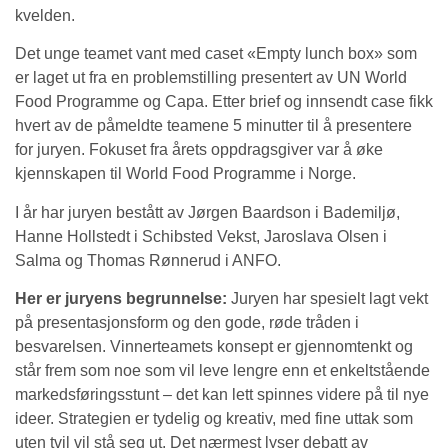
kvelden.
Det unge teamet vant med caset «Empty lunch box» som
er laget ut fra en problemstilling presentert av UN World
Food Programme og Capa. Etter brief og innsendt case fikk
hvert av de påmeldte teamene 5 minutter til å presentere
for juryen. Fokuset fra årets oppdragsgiver var å øke
kjennskapen til World Food Programme i Norge.
I år har juryen bestått av Jørgen Baardson i Bademiljø,
Hanne Hollstedt i Schibsted Vekst, Jaroslava Olsen i
Salma og Thomas Rønnerud i ANFO.
Her er juryens begrunnelse:
Juryen har spesielt lagt vekt
på presentasjonsform og den gode, røde tråden i
besvarelsen. Vinnerteamets konsept er gjennomtenkt og
står frem som noe som vil leve lengre enn et enkeltstående
markedsføringsstunt – det kan lett spinnes videre på til nye
ideer. Strategien er tydelig og kreativ, med fine uttak som
uten tvil vil stå seg ut. Det nærmest lyser debatt av