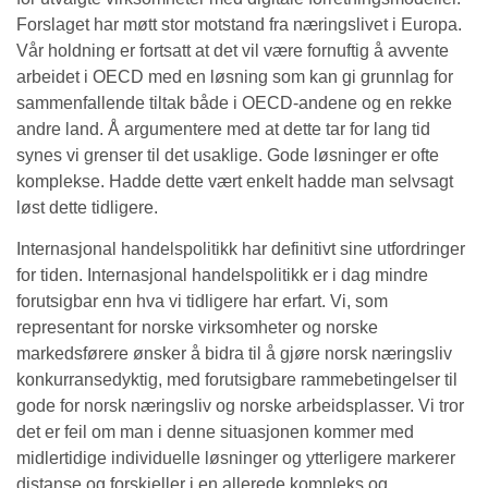
Forslaget har møtt stor motstand fra næringslivet i Europa.
Vår holdning er fortsatt at det vil være fornuftig å avvente
arbeidet i OECD med en løsning som kan gi grunnlag for
sammenfallende tiltak både i OECD-andene og en rekke
andre land. Å argumentere med at dette tar for lang tid
synes vi grenser til det usaklige. Gode løsninger er ofte
komplekse. Hadde dette vært enkelt hadde man selvsagt
løst dette tidligere.
Internasjonal handelspolitikk har definitivt sine utfordringer
for tiden. Internasjonal handelspolitikk er i dag mindre
forutsigbar enn hva vi tidligere har erfart. Vi, som
representant for norske virksomheter og norske
markedsførere ønsker å bidra til å gjøre norsk næringsliv
konkurransedyktig, med forutsigbare rammebetingelser til
gode for norsk næringsliv og norske arbeidsplasser. Vi tror
det er feil om man i denne situasjonen kommer med
midlertidige individuelle løsninger og ytterligere markerer
distanse og forskjeller i en allerede kompleks og