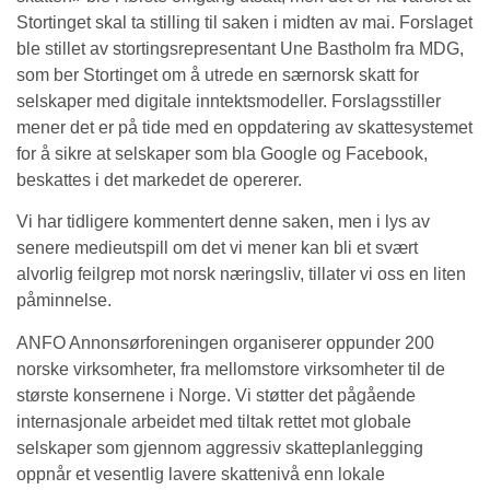
Stortinget skal ta stilling til saken i midten av mai. Forslaget
ble stillet av stortingsrepresentant Une Bastholm fra MDG,
som ber Stortinget om å utrede en særnorsk skatt for
selskaper med digitale inntektsmodeller. Forslagsstiller
mener det er på tide med en oppdatering av skattesystemet
for å sikre at selskaper som bla Google og Facebook,
beskattes i det markedet de opererer.
Vi har tidligere kommentert denne saken, men i lys av
senere medieutspill om det vi mener kan bli et svært
alvorlig feilgrep mot norsk næringsliv, tillater vi oss en liten
påminnelse.
ANFO Annonsørforeningen organiserer oppunder 200
norske virksomheter, fra mellomstore virksomheter til de
største konsernene i Norge. Vi støtter det pågående
internasjonale arbeidet med tiltak rettet mot globale
selskaper som gjennom aggressiv skatteplanlegging
oppnår et vesentlig lavere skattenivå enn lokale