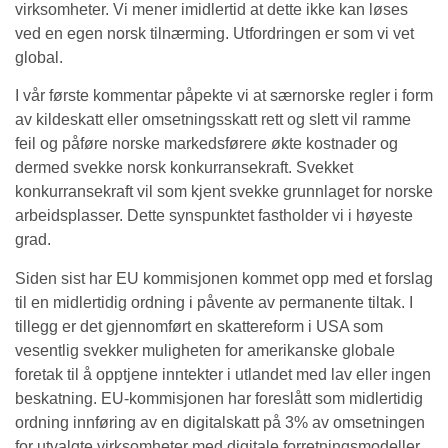
virksomheter. Vi mener imidlertid at dette ikke kan løses
ved en egen norsk tilnærming. Utfordringen er som vi vet
global.
I vår første kommentar påpekte vi at særnorske regler i form
av kildeskatt eller omsetningsskatt rett og slett vil ramme
feil og påføre norske markedsførere økte kostnader og
dermed svekke norsk konkurransekraft. Svekket
konkurransekraft vil som kjent svekke grunnlaget for norske
arbeidsplasser. Dette synspunktet fastholder vi i høyeste
grad.
Siden sist har EU kommisjonen kommet opp med et forslag
til en midlertidig ordning i påvente av permanente tiltak. I
tillegg er det gjennomført en skattereform i USA som
vesentlig svekker muligheten for amerikanske globale
foretak til å opptjene inntekter i utlandet med lav eller ingen
beskatning. EU-kommisjonen har foreslått som midlertidig
ordning innføring av en digitalskatt på 3% av omsetningen
for utvalgte virksomheter med digitale forretningsmodeller.