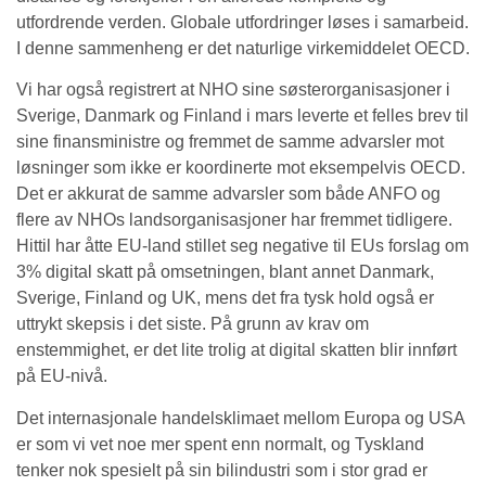
utfordrende verden. Globale utfordringer løses i samarbeid.
I denne sammenheng er det naturlige virkemiddelet OECD.
Vi har også registrert at NHO sine søsterorganisasjoner i
Sverige, Danmark og Finland i mars leverte et felles brev til
sine finansministre og fremmet de samme advarsler mot
løsninger som ikke er koordinerte mot eksempelvis OECD.
Det er akkurat de samme advarsler som både ANFO og
flere av NHOs landsorganisasjoner har fremmet tidligere.
Hittil har åtte EU-land stillet seg negative til EUs forslag om
3% digital skatt på omsetningen, blant annet Danmark,
Sverige, Finland og UK, mens det fra tysk hold også er
uttrykt skepsis i det siste. På grunn av krav om
enstemmighet, er det lite trolig at digital skatten blir innført
på EU-nivå.
Det internasjonale handelsklimaet mellom Europa og USA
er som vi vet noe mer spent enn normalt, og Tyskland
tenker nok spesielt på sin bilindustri som i stor grad er