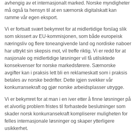
avhengig av et internasjonalt marked. Norske myndigheter
må også ta hensyn til at en særnorsk digitalskatt kan
ramme vår egen eksport.
Vi er fortsatt svært bekymret for at midlertidige forslag slik
som skissert av EU-kommisjonen, som både europeisk
næringsliv og flere toneangivende land og nordiske naboer
har uttrykt sin skepsis mot, vil treffe riktig. Vi er redd for at
nasjonale og midlertidige løsninger vil få utilsiktede
konsekvenser for norske markedsførere. Særnorske
avgifter kan i praksis lett bli en reklameskatt som i praksis
betales av norske bedrifter. Dette igjen svekker vår
konkurransekraft og gjør norske arbeidsplasser utrygge.
Vi er bekymret for at man i en iver etter å finne løsninger på
et alvorlig problem fristes til forhastede beslutninger som
skader norsk konkurransekraft kompliserer muligheten for
felles internasjonale løsninger og skaper ytterligere
usikkerhet.