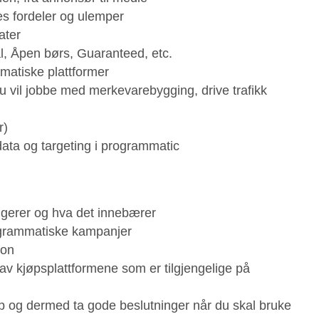
es fordeler og ulemper
ater
l, Åpen børs, Guaranteed, etc.
matiske plattformer
 vil jobbe med merkevarebygging, drive trafikk
r)
ata og targeting i programmatic
gerer og hva det innebærer
ogrammatiske kampanjer
jon
v kjøpsplattformene som er tilgjengelige på
p og dermed ta gode beslutninger når du skal bruke