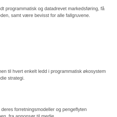
dt programmatisk og datadrevet markedsføring, få
eden, samt være bevisst for alle fallgruvene.
jonen til hvert enkelt ledd i programmatisk økosystem
ie strategi.
 deres forretningsmodeller og pengeflyten
n, fra annonsør til medie