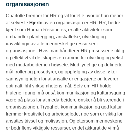
organisasjonen
Charlotte brenner for HR og vil fortelle hvorfor hun mener
at selveste
Hjerte
av en organisasjon er HR. HR, bedre
kjent som Human Resources, er alle aktiviteter som
omhandler planlegging, anskaffelse, utvikling og
«avvikling» av alle menneskelige ressurser i
organisasjoner. Hvis man håndterer HR prosessene riktig
og effektivt vil det skapes en ramme for utvikling og vekst
med medarbeiderne i høysete. Med tydelige og definerte
mål, roller og prosedyrer, og oppfølging av disse, øker
sannsynligheten for at ansatte er engasjerte og leverer
optimalt ihht virksomhetens mål. Selv om HR holder
hjulene i gang, må også kommunikasjon og kulturbygging
være på plass for at medarbeidere ønsker å bli værende i
organisasjonen. Trygghet, kommunikasjon og god kultur
fremmer kreativitet og arbeidsglede, noe som er viktig for
ansattes trivsel og motivasjon. Og ettersom menneskene
er bedriftens viktigste ressurser, er det akkurat de vi må