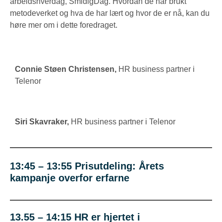
arbeidshverdag, SmidigDag. Hvordan de har brukt
metodeverket og hva de har lært og hvor de er nå, kan du
høre mer om i dette foredraget.
Connie Støen Christensen
,
HR business partner i
Telenor
Siri Skavraker,
HR business partner i Telenor
13:45 – 13:55 Prisutdeling
:
Årets
kampanje overfor erfarne
13.55 – 14:15 HR er hjertet i