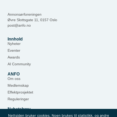
Annonsørforeningen
Øvre Slottsgate 11, 0157 Oslo
post@anfo.no
Innhold
Nyheter
Eventer
Awards
AI Community
ANFO
Om oss
Medlemskap
Effektprosjektet
Reguleringer
Nyhetsbrev
Hold deg oppdatert — meld deg på.
Nettsiden bruker cookies. Noen brukes til statistikk, og andre