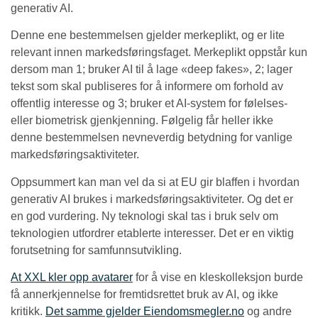
generativ AI.
Denne ene bestemmelsen gjelder merkeplikt, og er lite
relevant innen markedsføringsfaget. Merkeplikt oppstår kun
dersom man 1; bruker AI til å lage «deep fakes», 2; lager
tekst som skal publiseres for å informere om forhold av
offentlig interesse og 3; bruker et AI-system for følelses-
eller biometrisk gjenkjenning. Følgelig får heller ikke
denne bestemmelsen nevneverdig betydning for vanlige
markedsføringsaktiviteter.
Oppsummert kan man vel da si at EU gir blaffen i hvordan
generativ AI brukes i markedsføringsaktiviteter. Og det er
en god vurdering. Ny teknologi skal tas i bruk selv om
teknologien utfordrer etablerte interesser. Det er en viktig
forutsetning for samfunnsutvikling.
At XXL kler opp avatarer
for å vise en kleskolleksjon burde
få annerkjennelse for fremtidsrettet bruk av AI, og ikke
kritikk.
Det samme gjelder Eiendomsmegler.no
og andre