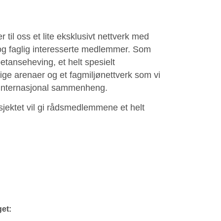
er til oss et lite eksklusivt nettverk med
 og faglig interesserte medlemmer. Som
petanseheving, et helt spesielt
lige arenaer og et fagmiljønettverk som vi
så internasjonal sammenheng.
osjektet vil gi rådsmedlemmene et helt
get: