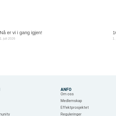
Nå er vi i gang igjen!
1
1. juli 2026
1.
d
ANFO
Om oss
Medlemskap
Effektprosjektet
unity
Reguleringer