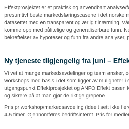
Effektprosjektet er et praktisk og anvendbart analyse/
presumtivt beste markedsføringscasene i det norske ma
datasettet med en transparent og ærlig tilnærming. V
komme opp med pålitelige og generaliserbare funn. Noe
bekreftelser av hypoteser og funn fra andre analyser, p
Ny tjeneste tilgjengelig fra juni ­– Ef
Vi vet at mange markedsavdelinger og team ønsker, og 
workshops med basis i det som ligger av muligheter i e
utgangspunkt Effektprosjektet og ANFO Effekt basen 
og sikrere på at man gjør de riktige grepene.
Pris pr workshop/markedsavdeling (ideelt sett ikke fle
4-5 timer. Gjennomføres bedriftsinternt. Pris for medl