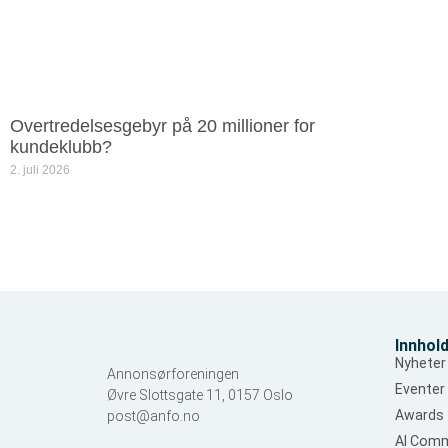
Overtredelsesgebyr på 20 millioner for
kundeklubb?
2. juli 2026
Innhol
Nyheter
Annonsørforeningen
Eventer
Øvre Slottsgate 11, 0157 Oslo
Awards
post@anfo.no
AI Comm