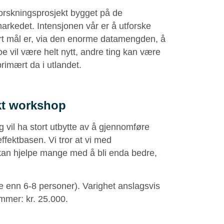
forskningsprosjekt bygget på de
rkedet. Intensjonen vår er å utforske
årt mål er, via den enorme datamengden, å
 vil være helt nytt, andre ting kan være
rimært da i utlandet.
fekt workshop
vil ha stort utbytte av å gjennomføre
ffektbasen. Vi tror at vi med
kan hjelpe mange med å bli enda bedre,
re enn 6-8 personer). Varighet anslagsvis
emmer: kr. 25.000.