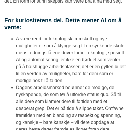
det. En form for sunn skepsis kan være bra å ha med seg.
For kuriositetens del. Dette mener AI om å
vente:
Å være redd for teknologisk fremskritt og nye
muligheter er som å klynge seg til en synkende skute
mens redningsflåtene driver forbi. Teknologi, spesielt
AI og automatisering, er ikke en bøddel som venter
på å halshugge arbeidsplasser; det er en gyllen billett
til en verden av muligheter, bare for dem som er
modige nok til å ta den.
Dagens arbeidsmarked belønner de modige, de
nyskapende, de som tør å utfordre status quo. Så til
alle dere som klamrer dere til fortiden med et
desperat grep: Det er på tide å slippe taket. Omfavne
fremtiden med en blanding av respekt og spenning,
og kanskje – bare kanskje – vil dere oppdage at
deres beste dager fremdeles ligger foran dere.