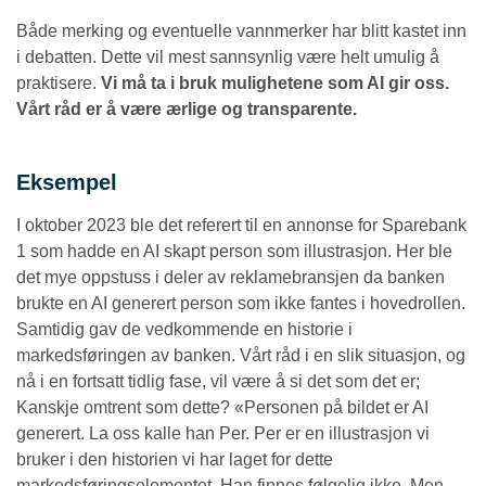
Både merking og eventuelle vannmerker har blitt kastet inn
i debatten. Dette vil mest sannsynlig være helt umulig å
praktisere.
Vi må ta i bruk mulighetene som AI gir oss.
Vårt råd er å være ærlige og transparente.
Eksempel
I oktober 2023 ble det referert til en annonse for Sparebank
1 som hadde en AI skapt person som illustrasjon. Her ble
det mye oppstuss i deler av reklamebransjen da banken
brukte en AI generert person som ikke fantes i hovedrollen.
Samtidig gav de vedkommende en historie i
markedsføringen av banken. Vårt råd i en slik situasjon, og
nå i en fortsatt tidlig fase, vil være å si det som det er;
Kanskje omtrent som dette? «Personen på bildet er AI
generert. La oss kalle han Per. Per er en illustrasjon vi
bruker i den historien vi har laget for dette
markedsføringselementet. Han finnes følgelig ikke. Men