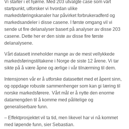
Vi starter i et hjørne.
Med 203 utvalgte case som vårt
startpunkt, utforsker vi hvordan ulike
markedsføringskanaler har påvirket forbrukeradferd og
markedsandeler i disse casene. I første omgang vil vi
sende ut fire delanalyser basert på analyser av disse 203
casene. Dette her er den siste av disse fire første
delanalysene.
Vårt datasett inneholder mange av de mest vellykkede
markedsføringstiltakene i Norge de siste 12 årene. Vi tar
sikte på å være åpne og ærlige i vår tilnærming til dem.
Intensjonen vår er å utforske datasettet med et åpent sinn,
og oppdage robuste sammenhenger som kan gi læring til
norske markedsførere. Vårt mål er å nytte den enorme
datamengden til å komme med pålitelige og
generaliserbare funn.
– Effektprosjektet vil ta tid, men likevel har vi nå kommet
med løpende funn, sier Sebastian.