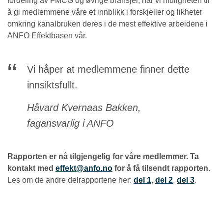
fordeling av FMCG og øvrige bransjer, har vi muligheten til
å gi medlemmene våre et innblikk i forskjeller og likheter
omkring kanalbruken deres i de mest effektive arbeidene i
ANFO Effektbasen vår.
Vi håper at medlemmene finner dette
innsiktsfullt.
Håvard Kvernaas Bakken,
fagansvarlig i ANFO
Rapporten er nå tilgjengelig for våre medlemmer. Ta
kontakt med
effekt@anfo.no
for å få tilsendt rapporten.
Les om de andre delrapportene her:
del 1
,
del 2
,
del 3
.