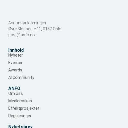
Annonsørforeningen
Øvre Slottsgate 11, 0157 Oslo
post@anfo.no
Innhold
Nyheter
Eventer
Awards
AI Community
ANFO
Om oss
Medlemskap
Effektprosjektet
Reguleringer
Nyhetsbrev