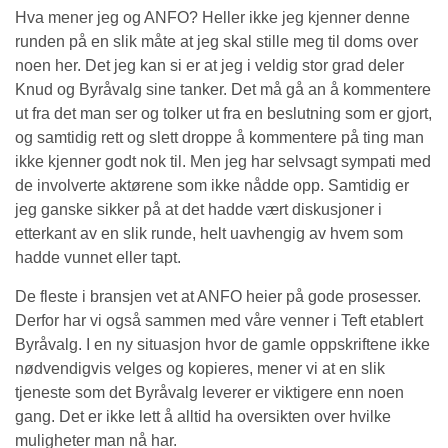
Hva mener jeg og ANFO? Heller ikke jeg kjenner denne
runden på en slik måte at jeg skal stille meg til doms over
noen her. Det jeg kan si er at jeg i veldig stor grad deler
Knud og Byråvalg sine tanker. Det må gå an å kommentere
ut fra det man ser og tolker ut fra en beslutning som er gjort,
og samtidig rett og slett droppe å kommentere på ting man
ikke kjenner godt nok til. Men jeg har selvsagt sympati med
de involverte aktørene som ikke nådde opp. Samtidig er
jeg ganske sikker på at det hadde vært diskusjoner i
etterkant av en slik runde, helt uavhengig av hvem som
hadde vunnet eller tapt.
De fleste i bransjen vet at ANFO heier på gode prosesser.
Derfor har vi også sammen med våre venner i Teft etablert
Byråvalg. I en ny situasjon hvor de gamle oppskriftene ikke
nødvendigvis velges og kopieres, mener vi at en slik
tjeneste som det Byråvalg leverer er viktigere enn noen
gang. Det er ikke lett å alltid ha oversikten over hvilke
muligheter man nå har.