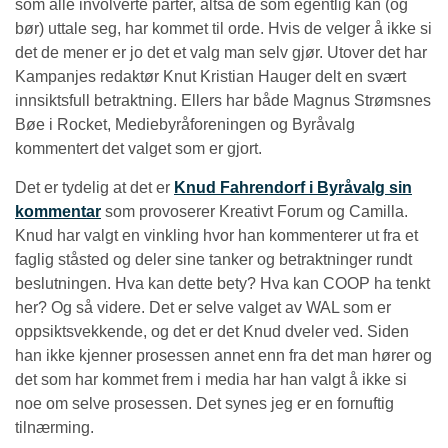
som alle involverte parter, altså de som egentlig kan (og
bør) uttale seg, har kommet til orde. Hvis de velger å ikke si
det de mener er jo det et valg man selv gjør. Utover det har
Kampanjes redaktør Knut Kristian Hauger delt en svært
innsiktsfull betraktning. Ellers har både Magnus Strømsnes
Bøe i Rocket, Mediebyråforeningen og Byråvalg
kommentert det valget som er gjort.
Det er tydelig at det er
Knud Fahrendorf i Byråvalg sin
kommentar
som provoserer Kreativt Forum og Camilla.
Knud har valgt en vinkling hvor han kommenterer ut fra et
faglig ståsted og deler sine tanker og betraktninger rundt
beslutningen. Hva kan dette bety? Hva kan COOP ha tenkt
her? Og så videre. Det er selve valget av WAL som er
oppsiktsvekkende, og det er det Knud dveler ved. Siden
han ikke kjenner prosessen annet enn fra det man hører og
det som har kommet frem i media har han valgt å ikke si
noe om selve prosessen. Det synes jeg er en fornuftig
tilnærming.