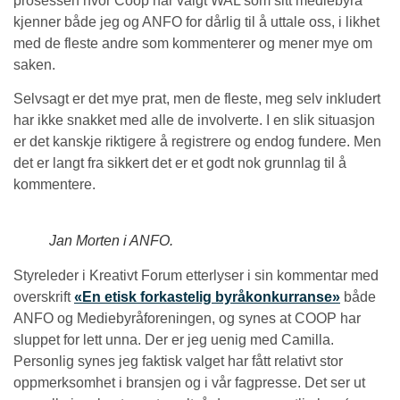
prosessen hvor Coop har valgt WAL som sitt mediebyrå
kjenner både jeg og ANFO for dårlig til å uttale oss, i likhet
med de fleste andre som kommenterer og mener mye om
saken.
Selvsagt er det mye prat, men de fleste, meg selv inkludert
har ikke snakket med alle de involverte. I en slik situasjon
er det kanskje riktigere å registrere og endog fundere. Men
det er langt fra sikkert det er et godt nok grunnlag til å
kommentere.
Jan Morten i ANFO.
Styreleder i Kreativt Forum etterlyser i sin kommentar med
overskrift
«En etisk forkastelig byråkonkurranse»
både
ANFO og Mediebyråforeningen, og synes at COOP har
sluppet for lett unna. Der er jeg uenig med Camilla.
Personlig synes jeg faktisk valget har fått relativt stor
oppmerksomhet i bransjen og i vår fagpresse. Det ser ut