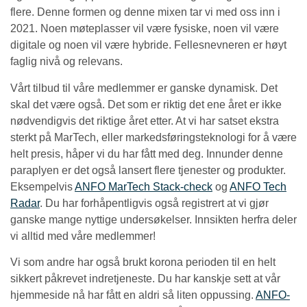
flere. Denne formen og denne mixen tar vi med oss inn i
2021. Noen møteplasser vil være fysiske, noen vil være
digitale og noen vil være hybride. Fellesnevneren er høyt
faglig nivå og relevans.
Vårt tilbud til våre medlemmer er ganske dynamisk. Det
skal det være også. Det som er riktig det ene året er ikke
nødvendigvis det riktige året etter. At vi har satset ekstra
sterkt på MarTech, eller markedsføringsteknologi for å være
helt presis, håper vi du har fått med deg. Innunder denne
paraplyen er det også lansert flere tjenester og produkter.
Eksempelvis
ANFO MarTech Stack-check
og
ANFO Tech
Radar
. Du har forhåpentligvis også registrert at vi gjør
ganske mange nyttige undersøkelser. Innsikten herfra deler
vi alltid med våre medlemmer!
Vi som andre har også brukt korona perioden til en helt
sikkert påkrevet indretjeneste. Du har kanskje sett at vår
hjemmeside nå har fått en aldri så liten oppussing.
ANFO-