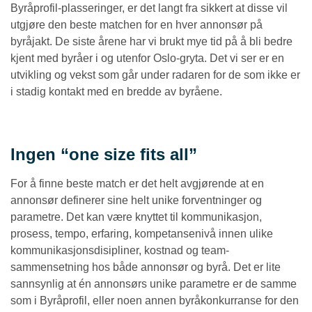
Byråprofil-plasseringer, er det langt fra sikkert at disse vil
utgjøre den beste matchen for en hver annonsør på
byråjakt. De siste årene har vi brukt mye tid på å bli bedre
kjent med byråer i og utenfor Oslo-gryta. Det vi ser er en
utvikling og vekst som går under radaren for de som ikke er
i stadig kontakt med en bredde av byråene.
Ingen “one size fits all”
For å finne beste match er det helt avgjørende at en
annonsør definerer sine helt unike forventninger og
parametre. Det kan være knyttet til kommunikasjon,
prosess, tempo, erfaring, kompetansenivå innen ulike
kommunikasjonsdisipliner, kostnad og team-
sammensetning hos både annonsør og byrå. Det er lite
sannsynlig at én annonsørs unike parametre er de samme
som i Byråprofil, eller noen annen byråkonkurranse for den