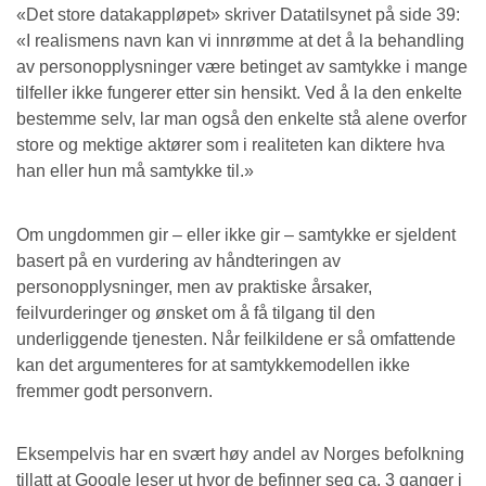
«Det store datakappløpet» skriver Datatilsynet på side 39:
«I realismens navn kan vi innrømme at det å la behandling
av personopplysninger være betinget av samtykke i mange
tilfeller ikke fungerer etter sin hensikt. Ved å la den enkelte
bestemme selv, lar man også den enkelte stå alene overfor
store og mektige aktører som i realiteten kan diktere hva
han eller hun må samtykke til.»
Om ungdommen gir – eller ikke gir – samtykke er sjeldent
basert på en vurdering av håndteringen av
personopplysninger, men av praktiske årsaker,
feilvurderinger og ønsket om å få tilgang til den
underliggende tjenesten. Når feilkildene er så omfattende
kan det argumenteres for at samtykkemodellen ikke
fremmer godt personvern.
Eksempelvis har en svært høy andel av Norges befolkning
tillatt at Google leser ut hvor de befinner seg ca. 3 ganger i