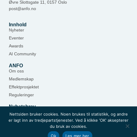
Øvre Slottsgate 11, 0157 Oslo
post@anfo.no
Innhold
Nyheter
Eventer
Awards
AI Community
ANFO
Om oss
Medlemskap
Effektprosjektet
Reguleringer
Nyhetsbrev
Hold deg oppdatert — meld deg på.
Nettsiden bruker cookies. Noen brukes til statistikk, og andre
er lagt inn av tredjepartstjenester. Ved å klikke 'OK' aksepterer
Meld deg på
du bruk av cookies.
Ok
Les mer her