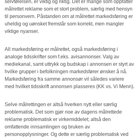
selvfølelsen, er viktig og riktig. Det er mange som oppfatter
målrettet reklame som et stort problem, særlig med hensyn
til personvern. Påstanden om at målrettet markedsføring er
uheldig og uønsket fremstår som korrekt, men mangler
viktige nyanser.
All markedsføring er målrettet, også markedsføring i
analoge tidsskrifter som f.eks. avisannonser. Valg av
mediekanal, samt uttrykk og budskap i annonsen er styrt av
hvilke grupper i befolkningen markedsfører ønsker å nå.
Markedsføring fra samme annonsør vil således variere
med hvilket tidsskrift annonsen plasseres (KK vs. Vi Menn).
Selve målrettingen er altså hverken nytt eller særlig
problematisk. Det som gjør noe av dagens målrettede
reklame problematisk er virkemiddelet; altså den
omfattende innsamlingen og bruken av
personopplysninger. Og dette er særlig problematisk ved