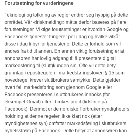
Forutsetning for vurderingene
Teknologi og tolkning av regler endrer seg hyppig på dette
området. Vår «friskmelding» måtte derfor baseres på flere
forutsetninger. Viktige forutsetninger er hvordan Google og
Facebooks tjenester fungerer per i dag og hvilke vilkår
disse i dag tilbyr for tjenestene. Dette er forhold som vil
endres fra tid til annen. En annen viktig forutsetning er at
annonsøren har lovlig adgang til å presentere digital
markedsføring til (slutt)kunden sin. Ofte vil dette bety
grunnlag i epostregelen i markedsføringsloven § 15 som
hovedregel krever sluttbrukers samtykke. Dette gjelder i
hvert fall markedsføring som gjennom Google eller
Facebook presenteres i sluttbrukeres innboks (for
eksempel Gmail) eller i brukes profil (tidslinje på
Facebook). Derimot er de nordiske Forbrukermyndigheters
holdning at denne regelen ikke klart nok (etter
myndighetenes syn) omfatter markedsføring i sluttbrukers
nyhetsstrøm på Facebook. Dette betyr at annonsøren kan