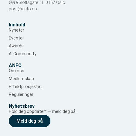
Øvre Slottsgate 11, 0157 Oslo
post@anfo.no
Innhold
Nyheter
Eventer
Awards
AI Community
ANFO
Om oss
Medlemskap
Effektprosjektet
Reguleringer
Nyhetsbrev
Hold deg oppdatert — meld deg på.
Meld deg på